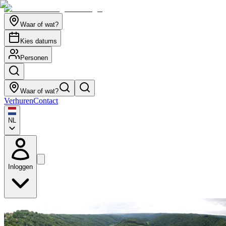
Waar of wat?
Kies datums
Personen
Waar of wat?
Verhuren
Contact
NL
Inloggen