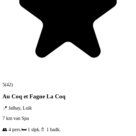
5
(
42
)
Au Coq et Fagne La Coq
📍
Jalhay
,
Luik
7 km van Spa
👥
4
pers.
🛏️
1
slpk.
🚿
1
badk.