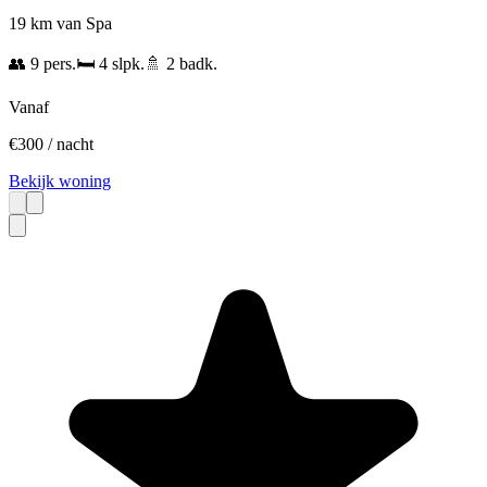
19 km van Spa
👥
9
pers.
🛏️
4
slpk.
🚿
2
badk.
Vanaf
€
300
/ nacht
Bekijk woning