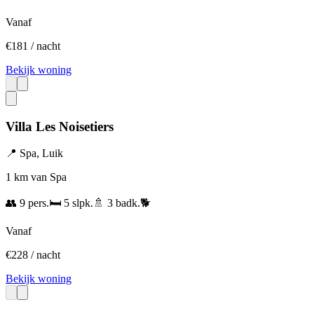
Vanaf
€
181
/ nacht
Bekijk woning
Villa Les Noisetiers
📍
Spa
,
Luik
1 km van Spa
👥
9
pers.
🛏️
5
slpk.
🚿
3
badk.
🐕
Vanaf
€
228
/ nacht
Bekijk woning