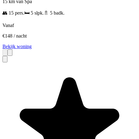
15 km van Spa
👥
15
pers.
🛏️
5
slpk.
🚿
5
badk.
Vanaf
€
148
/ nacht
Bekijk woning