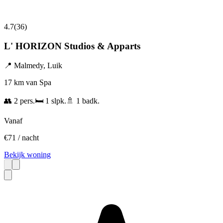
4.7
(
36
)
L' HORIZON Studios & Apparts
📍
Malmedy
,
Luik
17 km van Spa
👥
2
pers.
🛏️
1
slpk.
🚿
1
badk.
Vanaf
€
71
/ nacht
Bekijk woning