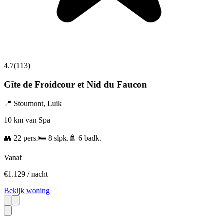
4.7
(
113
)
Gîte de Froidcour et Nid du Faucon
📍
Stoumont
,
Luik
10 km van Spa
👥
22
pers.
🛏️
8
slpk.
🚿
6
badk.
Vanaf
€
1.129
/ nacht
Bekijk woning