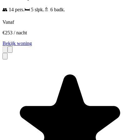
👥
14
pers.
🛏️
5
slpk.
🚿
6
badk.
Vanaf
€
253
/ nacht
Bekijk woning