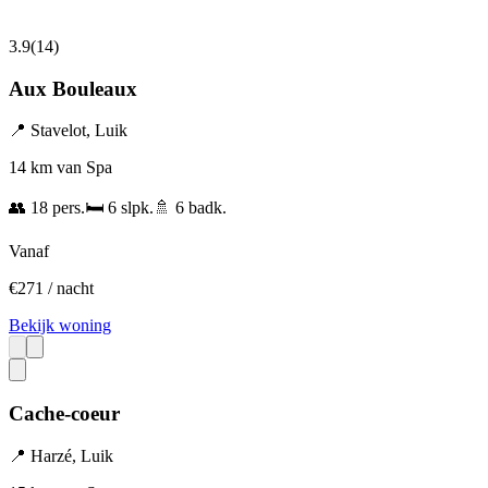
3.9
(
14
)
Aux Bouleaux
📍
Stavelot
,
Luik
14 km van Spa
👥
18
pers.
🛏️
6
slpk.
🚿
6
badk.
Vanaf
€
271
/ nacht
Bekijk woning
Cache-coeur
📍
Harzé
,
Luik