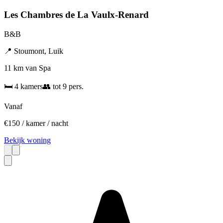
Les Chambres de La Vaulx-Renard
B&B
📍
Stoumont
,
Luik
11 km van Spa
🛏️
4
kamers
👥
tot
9
pers.
Vanaf
€
150
/ kamer / nacht
Bekijk woning