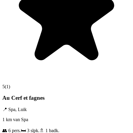
5
(
1
)
Au Cerf et fagnes
📍
Spa
,
Luik
1 km van Spa
👥
6
pers.
🛏️
3
slpk.
🚿
1
badk.