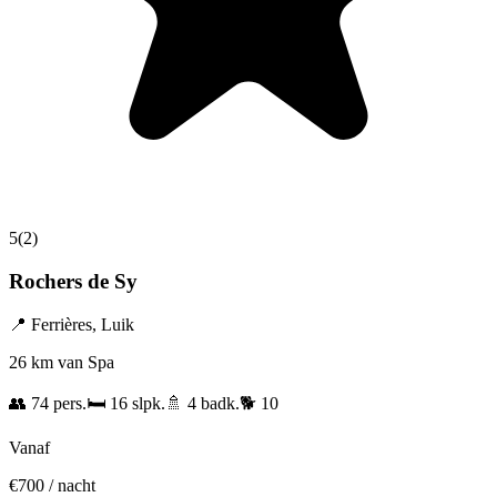
5
(
2
)
Rochers de Sy
📍
Ferrières
,
Luik
26 km van Spa
👥
74
pers.
🛏️
16
slpk.
🚿
4
badk.
🐕
10
Vanaf
€
700
/ nacht