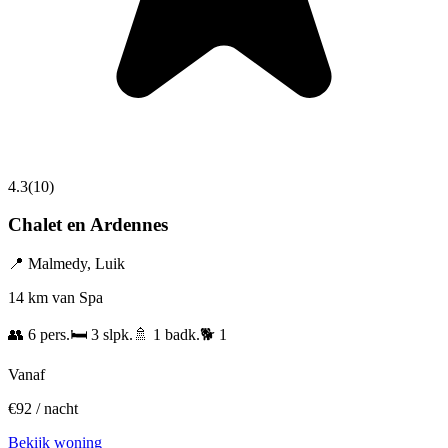
4.3
(
10
)
Chalet en Ardennes
📍
Malmedy
,
Luik
14 km van Spa
👥
6
pers.
🛏️
3
slpk.
🚿
1
badk.
🐕
1
Vanaf
€
92
/ nacht
Bekijk woning