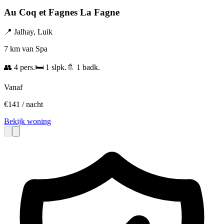
Au Coq et Fagnes La Fagne
📍
Jalhay
,
Luik
7 km van Spa
👥
4
pers.
🛏️
1
slpk.
🚿
1
badk.
Vanaf
€
141
/ nacht
Bekijk woning