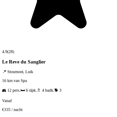
4.9
(
28
)
Le Reve du Sanglier
📍
Stoumont
,
Luik
16 km van Spa
👥
12
pers.
🛏️
6
slpk.
🚿
4
badk.
🐕
3
Vanaf
€
335
/ nacht