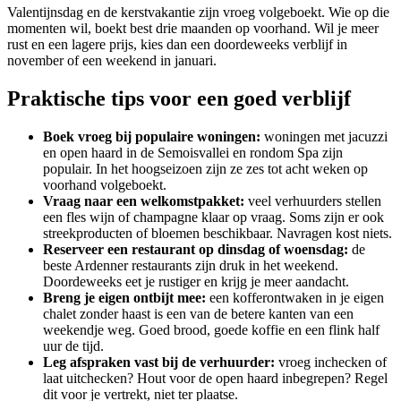
Valentijnsdag en de kerstvakantie zijn vroeg volgeboekt. Wie op die
momenten wil, boekt best drie maanden op voorhand. Wil je meer
rust en een lagere prijs, kies dan een doordeweeks verblijf in
november of een weekend in januari.
Praktische tips voor een goed verblijf
Boek vroeg bij populaire woningen:
woningen met jacuzzi
en open haard in de Semoisvallei en rondom Spa zijn
populair. In het hoogseizoen zijn ze zes tot acht weken op
voorhand volgeboekt.
Vraag naar een welkomstpakket:
veel verhuurders stellen
een fles wijn of champagne klaar op vraag. Soms zijn er ook
streekproducten of bloemen beschikbaar. Navragen kost niets.
Reserveer een restaurant op dinsdag of woensdag:
de
beste Ardenner restaurants zijn druk in het weekend.
Doordeweeks eet je rustiger en krijg je meer aandacht.
Breng je eigen ontbijt mee:
een kofferontwaken in je eigen
chalet zonder haast is een van de betere kanten van een
weekendje weg. Goed brood, goede koffie en een flink half
uur de tijd.
Leg afspraken vast bij de verhuurder:
vroeg inchecken of
laat uitchecken? Hout voor de open haard inbegrepen? Regel
dit voor je vertrekt, niet ter plaatse.