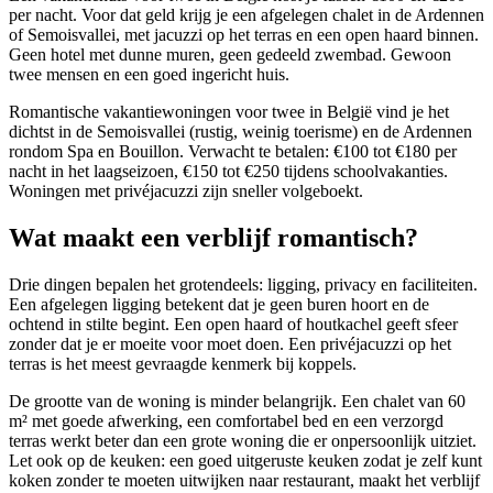
per nacht. Voor dat geld krijg je een afgelegen chalet in de Ardennen
of Semoisvallei, met jacuzzi op het terras en een open haard binnen.
Geen hotel met dunne muren, geen gedeeld zwembad. Gewoon
twee mensen en een goed ingericht huis.
Romantische vakantiewoningen voor twee in België vind je het
dichtst in de Semoisvallei (rustig, weinig toerisme) en de Ardennen
rondom Spa en Bouillon. Verwacht te betalen: €100 tot €180 per
nacht in het laagseizoen, €150 tot €250 tijdens schoolvakanties.
Woningen met privéjacuzzi zijn sneller volgeboekt.
Wat maakt een verblijf romantisch?
Drie dingen bepalen het grotendeels: ligging, privacy en faciliteiten.
Een afgelegen ligging betekent dat je geen buren hoort en de
ochtend in stilte begint. Een open haard of houtkachel geeft sfeer
zonder dat je er moeite voor moet doen. Een privéjacuzzi op het
terras is het meest gevraagde kenmerk bij koppels.
De grootte van de woning is minder belangrijk. Een chalet van 60
m² met goede afwerking, een comfortabel bed en een verzorgd
terras werkt beter dan een grote woning die er onpersoonlijk uitziet.
Let ook op de keuken: een goed uitgeruste keuken zodat je zelf kunt
koken zonder te moeten uitwijken naar restaurant, maakt het verblijf