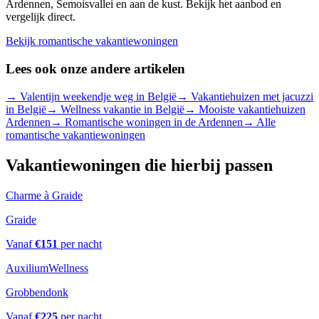
Ardennen, Semoisvallei en aan de kust. Bekijk het aanbod en
vergelijk direct.
Bekijk romantische vakantiewoningen
Lees ook onze andere artikelen
→
Valentijn weekendje weg in België
→
Vakantiehuizen met jacuzzi
in België
→
Wellness vakantie in België
→
Mooiste vakantiehuizen
Ardennen
→
Romantische woningen in de Ardennen
→
Alle
romantische vakantiewoningen
Vakantiewoningen die hierbij passen
Charme à Graide
Graide
Vanaf
€
151
per nacht
AuxiliumWellness
Grobbendonk
Vanaf
€
225
per nacht