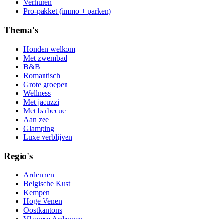
Verhuren
Pro-pakket (immo + parken)
Thema's
Honden welkom
Met zwembad
B&B
Romantisch
Grote groepen
Wellness
Met jacuzzi
Met barbecue
Aan zee
Glamping
Luxe verblijven
Regio's
Ardennen
Belgische Kust
Kempen
Hoge Venen
Oostkantons
Vlaamse Ardennen