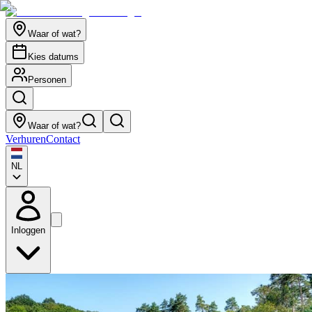
Waar of wat?
Kies datums
Personen
Waar of wat?
Verhuren
Contact
NL
Inloggen