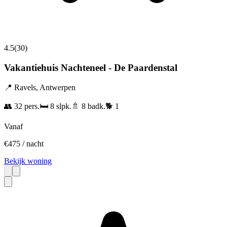
4.5
(
30
)
Vakantiehuis Nachteneel - De Paardenstal
📍
Ravels
,
Antwerpen
👥
32
pers.
🛏️
8
slpk.
🚿
8
badk.
🐕
1
Vanaf
€
475
/ nacht
Bekijk woning