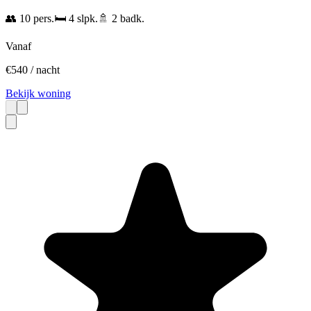
👥
10
pers.
🛏️
4
slpk.
🚿
2
badk.
Vanaf
€
540
/ nacht
Bekijk woning