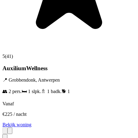
5
(
41
)
AuxiliumWellness
📍
Grobbendonk
,
Antwerpen
👥
2
pers.
🛏️
1
slpk.
🚿
1
badk.
🐕
1
Vanaf
€
225
/ nacht
Bekijk woning