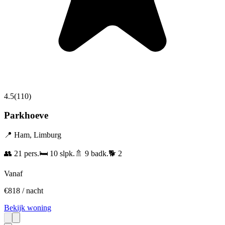
4.5
(
110
)
Parkhoeve
📍
Ham
,
Limburg
👥
21
pers.
🛏️
10
slpk.
🚿
9
badk.
🐕
2
Vanaf
€
818
/ nacht
Bekijk woning