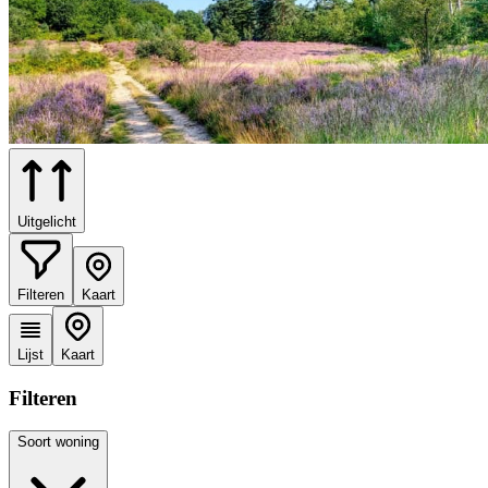
Uitgelicht
Filteren
Kaart
Lijst
Kaart
Filteren
Soort woning