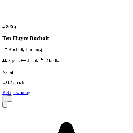
4.8
(
96
)
Ten Huyze Bucholt
📍
Bocholt
,
Limburg
👥
8
pers.
🛏️
3
slpk.
🚿
2
badk.
Vanaf
€
212
/ nacht
Bekijk woning