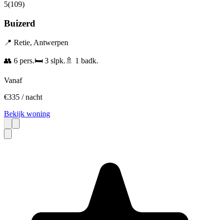
5
(
109
)
Buizerd
📍
Retie
,
Antwerpen
👥
6
pers.
🛏️
3
slpk.
🚿
1
badk.
Vanaf
€
335
/ nacht
Bekijk woning