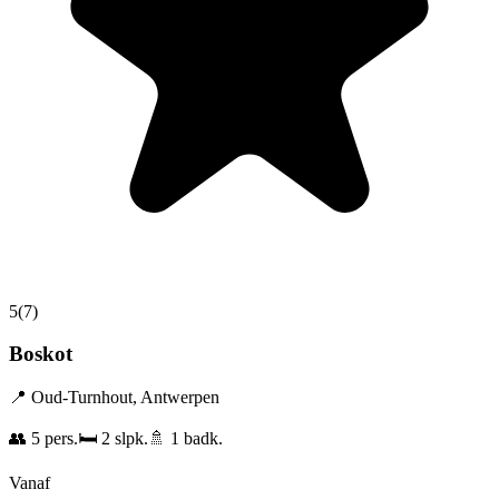
5
(
7
)
Boskot
📍
Oud-Turnhout
,
Antwerpen
👥
5
pers.
🛏️
2
slpk.
🚿
1
badk.
Vanaf