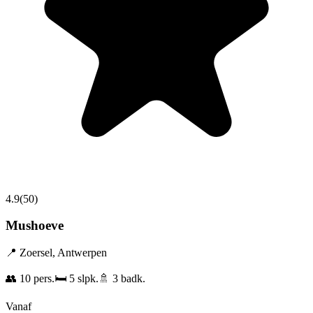
4.9
(
50
)
Mushoeve
📍
Zoersel
,
Antwerpen
👥
10
pers.
🛏️
5
slpk.
🚿
3
badk.
Vanaf