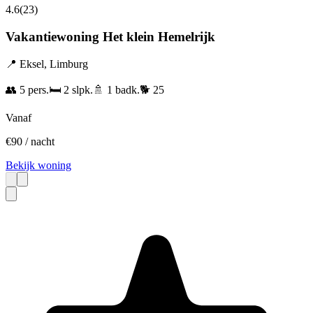
4.6
(
23
)
Vakantiewoning Het klein Hemelrijk
📍
Eksel
,
Limburg
👥
5
pers.
🛏️
2
slpk.
🚿
1
badk.
🐕
25
Vanaf
€
90
/ nacht
Bekijk woning