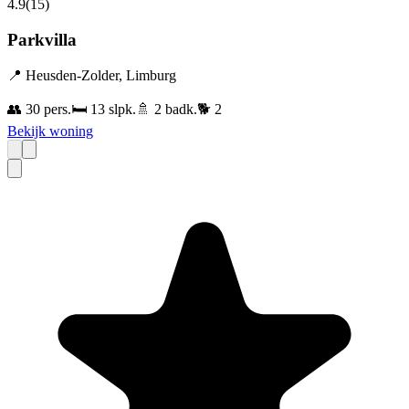
4.9
(
15
)
Parkvilla
📍
Heusden-Zolder
,
Limburg
👥
30
pers.
🛏️
13
slpk.
🚿
2
badk.
🐕
2
Bekijk woning