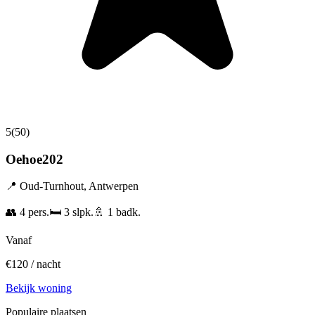
5
(
50
)
Oehoe202
📍
Oud-Turnhout
,
Antwerpen
👥
4
pers.
🛏️
3
slpk.
🚿
1
badk.
Vanaf
€
120
/ nacht
Bekijk woning
Populaire plaatsen