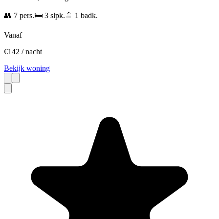
👥
7
pers.
🛏️
3
slpk.
🚿
1
badk.
Vanaf
€
142
/ nacht
Bekijk woning