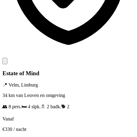
Estate of Mind
📍
Velm
,
Limburg
34 km van Leuven en omgeving
👥
8
pers.
🛏️
4
slpk.
🚿
2
badk.
🐕
2
Vanaf
€
330
/ nacht