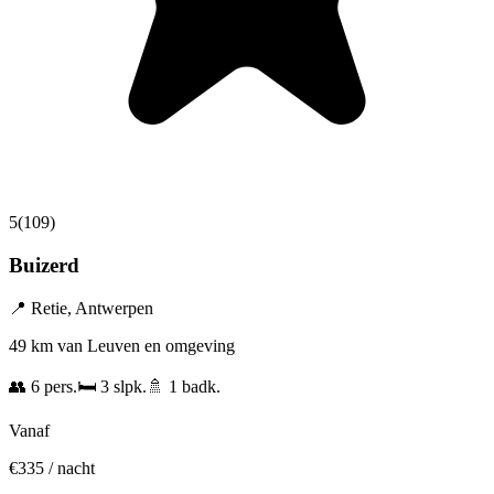
5
(
109
)
Buizerd
📍
Retie
,
Antwerpen
49 km van Leuven en omgeving
👥
6
pers.
🛏️
3
slpk.
🚿
1
badk.
Vanaf
€
335
/ nacht