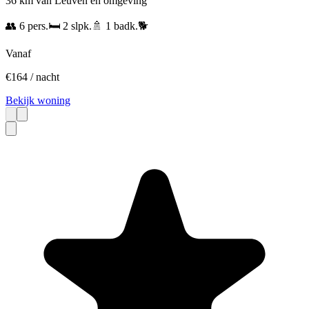
36 km van Leuven en omgeving
👥
6
pers.
🛏️
2
slpk.
🚿
1
badk.
🐕
Vanaf
€
164
/ nacht
Bekijk woning