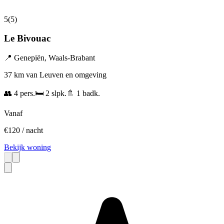
5
(
5
)
Le Bivouac
📍
Genepiën
,
Waals-Brabant
37 km van Leuven en omgeving
👥
4
pers.
🛏️
2
slpk.
🚿
1
badk.
Vanaf
€
120
/ nacht
Bekijk woning