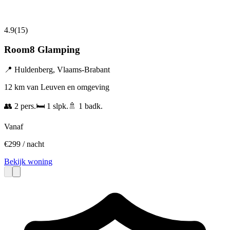
4.9
(
15
)
Room8 Glamping
📍
Huldenberg
,
Vlaams-Brabant
12 km van Leuven en omgeving
👥
2
pers.
🛏️
1
slpk.
🚿
1
badk.
Vanaf
€
299
/ nacht
Bekijk woning