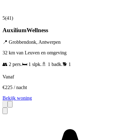
5
(
41
)
AuxiliumWellness
📍
Grobbendonk
,
Antwerpen
32 km van Leuven en omgeving
👥
2
pers.
🛏️
1
slpk.
🚿
1
badk.
🐕
1
Vanaf
€
225
/ nacht
Bekijk woning