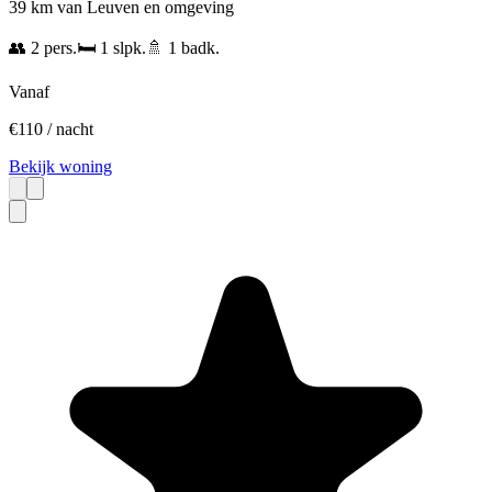
39 km van Leuven en omgeving
👥
2
pers.
🛏️
1
slpk.
🚿
1
badk.
Vanaf
€
110
/ nacht
Bekijk woning