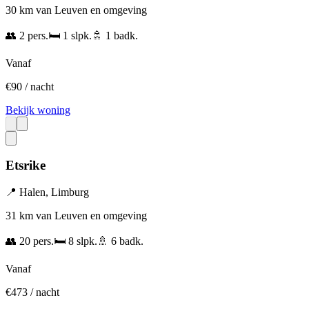
30 km van Leuven en omgeving
👥
2
pers.
🛏️
1
slpk.
🚿
1
badk.
Vanaf
€
90
/ nacht
Bekijk woning
Etsrike
📍
Halen
,
Limburg
31 km van Leuven en omgeving
👥
20
pers.
🛏️
8
slpk.
🚿
6
badk.
Vanaf
€
473
/ nacht