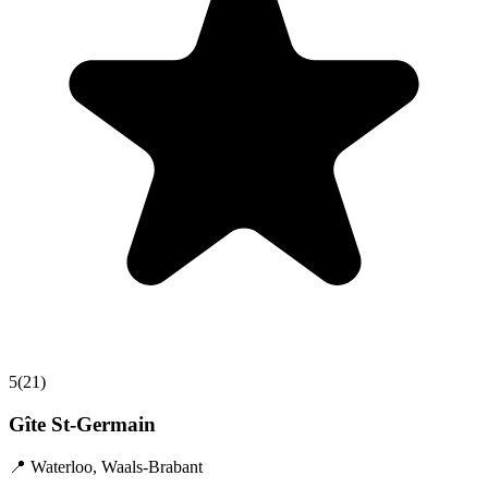
5
(
21
)
Gîte St-Germain
📍
Waterloo
,
Waals-Brabant