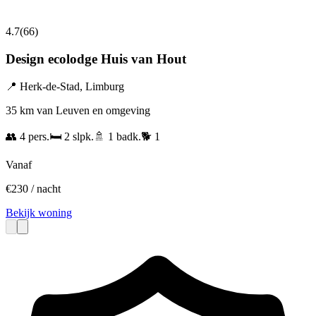
4.7
(
66
)
Design ecolodge Huis van Hout
📍
Herk-de-Stad
,
Limburg
35 km van Leuven en omgeving
👥
4
pers.
🛏️
2
slpk.
🚿
1
badk.
🐕
1
Vanaf
€
230
/ nacht
Bekijk woning