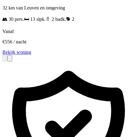
32 km van Leuven en omgeving
👥
30
pers.
🛏️
13
slpk.
🚿
2
badk.
🐕
2
Vanaf
€
556
/ nacht
Bekijk woning