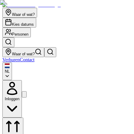
Waar of wat?
Kies datums
Personen
Waar of wat?
Verhuren
Contact
NL
Inloggen