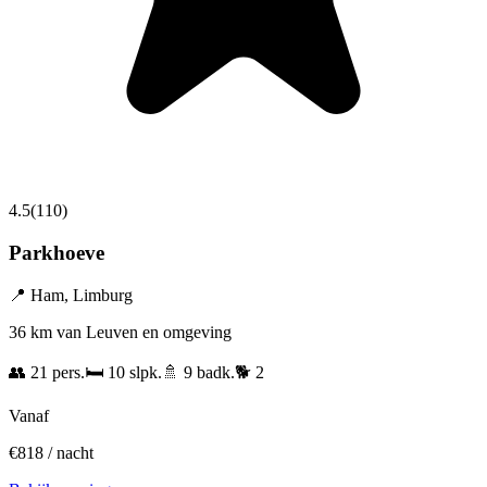
4.5
(
110
)
Parkhoeve
📍
Ham
,
Limburg
36 km van Leuven en omgeving
👥
21
pers.
🛏️
10
slpk.
🚿
9
badk.
🐕
2
Vanaf
€
818
/ nacht