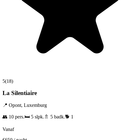
5
(
18
)
La Silentiaire
📍
Opont
,
Luxemburg
👥
10
pers.
🛏️
5
slpk.
🚿
5
badk.
🐕
1
Vanaf
€
650
/ nacht