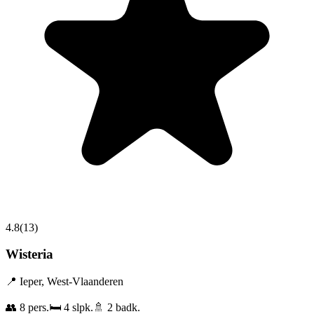
4.8
(
13
)
Wisteria
📍
Ieper
,
West-Vlaanderen
👥
8
pers.
🛏️
4
slpk.
🚿
2
badk.