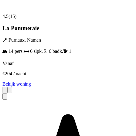
4.5
(
15
)
La Pommeraie
📍
Furnaux
,
Namen
👥
14
pers.
🛏️
6
slpk.
🚿
6
badk.
🐕
1
Vanaf
€
204
/ nacht
Bekijk woning