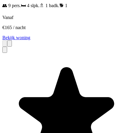
👥
9
pers.
🛏️
4
slpk.
🚿
1
badk.
🐕
1
Vanaf
€
165
/ nacht
Bekijk woning