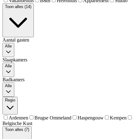
Vakantiehuis
B&B
Herenhuis
Appartement
Studio
Toon alles (14)
Aantal gasten
Alle
Slaapkamers
Alle
Badkamers
Alle
Regio
Ardennen
Brugse Ommeland
Haspengouw
Kempen
Belgische Kust
Toon alles (7)