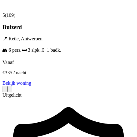
5
(
109
)
Buizerd
📍
Retie
,
Antwerpen
👥
6
pers.
🛏️
3
slpk.
🚿
1
badk.
Vanaf
€
335
/ nacht
Bekijk woning
Uitgelicht