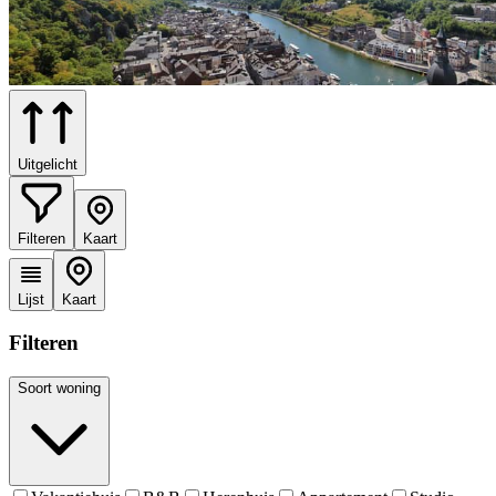
Uitgelicht
Filteren
Kaart
Lijst
Kaart
Filteren
Soort woning