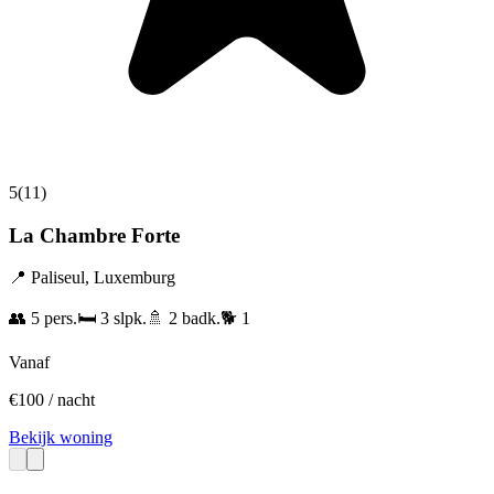
5
(
11
)
La Chambre Forte
📍
Paliseul
,
Luxemburg
👥
5
pers.
🛏️
3
slpk.
🚿
2
badk.
🐕
1
Vanaf
€
100
/ nacht
Bekijk woning