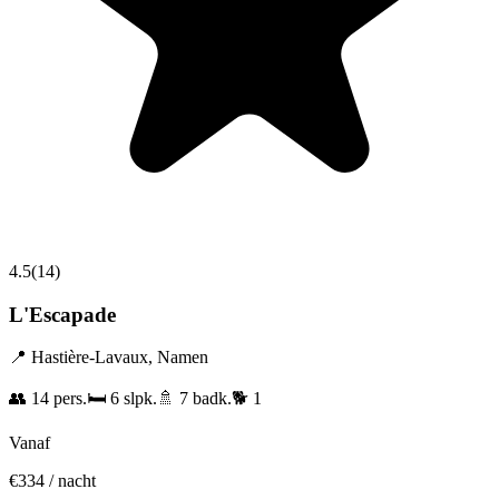
4.5
(
14
)
L'Escapade
📍
Hastière-Lavaux
,
Namen
👥
14
pers.
🛏️
6
slpk.
🚿
7
badk.
🐕
1
Vanaf
€
334
/ nacht