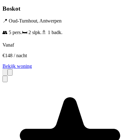
Boskot
📍
Oud-Turnhout
,
Antwerpen
👥
5
pers.
🛏️
2
slpk.
🚿
1
badk.
Vanaf
€
148
/ nacht
Bekijk woning