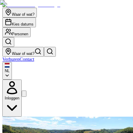
Waar of wat?
Kies datums
Personen
Waar of wat?
Verhuren
Contact
NL
Inloggen