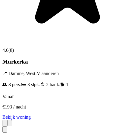
4.6
(
8
)
Murkerka
📍
Damme
,
West-Vlaanderen
👥
8
pers.
🛏️
3
slpk.
🚿
2
badk.
🐕
1
Vanaf
€
193
/ nacht
Bekijk woning