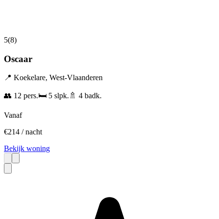
5
(
8
)
Oscaar
📍
Koekelare
,
West-Vlaanderen
👥
12
pers.
🛏️
5
slpk.
🚿
4
badk.
Vanaf
€
214
/ nacht
Bekijk woning