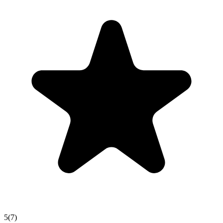
5
(
7
)