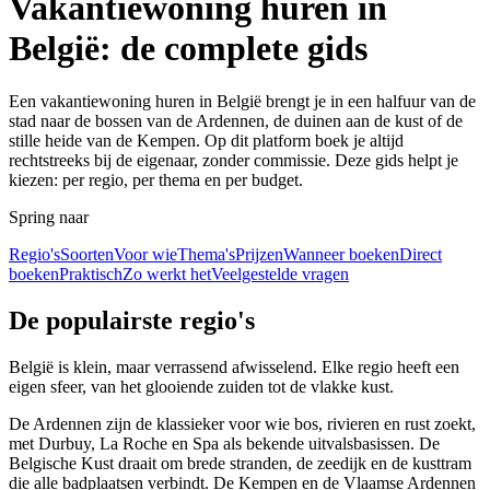
Vakantiewoning huren in
België: de complete gids
Een vakantiewoning huren in België brengt je in een halfuur van de
stad naar de bossen van de Ardennen, de duinen aan de kust of de
stille heide van de Kempen. Op dit platform boek je altijd
rechtstreeks bij de eigenaar, zonder commissie. Deze gids helpt je
kiezen: per regio, per thema en per budget.
Spring naar
Regio's
Soorten
Voor wie
Thema's
Prijzen
Wanneer boeken
Direct
boeken
Praktisch
Zo werkt het
Veelgestelde vragen
De populairste regio's
België is klein, maar verrassend afwisselend. Elke regio heeft een
eigen sfeer, van het glooiende zuiden tot de vlakke kust.
De Ardennen zijn de klassieker voor wie bos, rivieren en rust zoekt,
met Durbuy, La Roche en Spa als bekende uitvalsbasissen. De
Belgische Kust draait om brede stranden, de zeedijk en de kusttram
die alle badplaatsen verbindt. De Kempen en de Vlaamse Ardennen