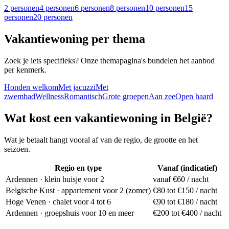
2
personen
4
personen
6
personen
8
personen
10
personen
15
personen
20
personen
Vakantiewoning per thema
Zoek je iets specifieks? Onze themapagina's bundelen het aanbod
per kenmerk.
Honden welkom
Met jacuzzi
Met
zwembad
Wellness
Romantisch
Grote groepen
Aan zee
Open haard
Wat kost een vakantiewoning in België?
Wat je betaalt hangt vooral af van de regio, de grootte en het
seizoen.
Regio en type
Vanaf (indicatief)
Ardennen
·
klein huisje voor 2
vanaf €60 / nacht
Belgische Kust
·
appartement voor 2 (zomer)
€80 tot €150 / nacht
Hoge Venen
·
chalet voor 4 tot 6
€90 tot €180 / nacht
Ardennen
·
groepshuis voor 10 en meer
€200 tot €400 / nacht