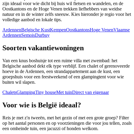
zijn ideaal voor wie dicht bij huis wil fietsen en wandelen, en de
Oostkantons en de Hoge Venen trekken liefhebbers van weidse
natuur en in de winter zelfs sneeuw. Kies hieronder je regio voor het
volledige aanbod en lokale tips.
Ardennen
Belgische Kust
Kempen
Oostkantons
Hoge Venen
Vlaamse
Ardennen
Semois
Durbuy
Soorten vakantiewoningen
Van een knus boshuisje tot een ruime villa met zwembad: het
Belgische aanbod dekt elk type verblijf. Een chalet of gerenoveerde
hoeve in de Ardennen, een strandappartement aan de kust, een
groepshuis voor een feestweekend of een glampingtent voor wie
buiten wil slapen.
Chalets
Glamping
Tiny house
Met tuin
Direct van eigenaar
Voor wie is België ideaal?
Reis je met z'n tweeën, met het gezin of met een grote groep? Filter
op het aantal personen en op voorzieningen die voor jou tellen, zoals
een omheinde tuin, een jacuzzi of honden welkom.