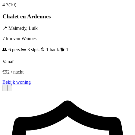
4.3
(
10
)
Chalet en Ardennes
📍
Malmedy
,
Luik
7 km van Waimes
👥
6
pers.
🛏️
3
slpk.
🚿
1
badk.
🐕
1
Vanaf
€
92
/ nacht
Bekijk woning