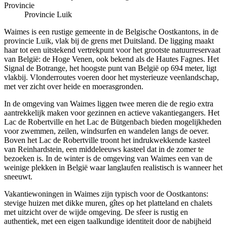
Provincie
Provincie Luik
Waimes is een rustige gemeente in de Belgische Oostkantons, in de
provincie Luik, vlak bij de grens met Duitsland. De ligging maakt
haar tot een uitstekend vertrekpunt voor het grootste natuurreservaat
van België: de Hoge Venen, ook bekend als de Hautes Fagnes. Het
Signal de Botrange, het hoogste punt van België op 694 meter, ligt
vlakbij. Vlonderroutes voeren door het mysterieuze veenlandschap,
met ver zicht over heide en moerasgronden.
In de omgeving van Waimes liggen twee meren die de regio extra
aantrekkelijk maken voor gezinnen en actieve vakantiegangers. Het
Lac de Robertville en het Lac de Bütgenbach bieden mogelijkheden
voor zwemmen, zeilen, windsurfen en wandelen langs de oever.
Boven het Lac de Robertville troont het indrukwekkende kasteel
van Reinhardstein, een middeleeuws kasteel dat in de zomer te
bezoeken is. In de winter is de omgeving van Waimes een van de
weinige plekken in België waar langlaufen realistisch is wanneer het
sneeuwt.
Vakantiewoningen in Waimes zijn typisch voor de Oostkantons:
stevige huizen met dikke muren, gîtes op het platteland en chalets
met uitzicht over de wijde omgeving. De sfeer is rustig en
authentiek, met een eigen taalkundige identiteit door de nabijheid