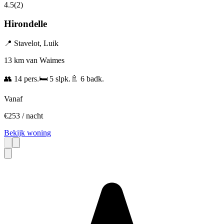
4.5
(
2
)
Hirondelle
📍
Stavelot
,
Luik
13 km van Waimes
👥
14
pers.
🛏️
5
slpk.
🚿
6
badk.
Vanaf
€
253
/ nacht
Bekijk woning