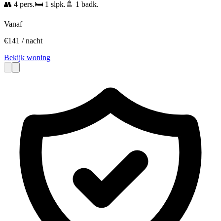
👥
4
pers.
🛏️
1
slpk.
🚿
1
badk.
Vanaf
€
141
/ nacht
Bekijk woning