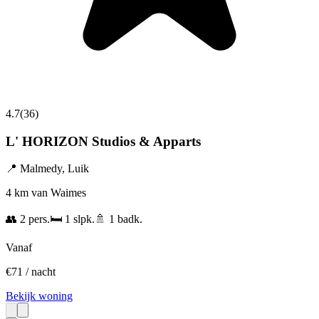
4.7
(
36
)
L' HORIZON Studios & Apparts
📍
Malmedy
,
Luik
4 km van Waimes
👥
2
pers.
🛏️
1
slpk.
🚿
1
badk.
Vanaf
€
71
/ nacht
Bekijk woning