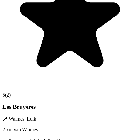
5
(
2
)
Les Bruyères
📍
Waimes
,
Luik
2 km van Waimes