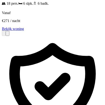
👥
18
pers.
🛏️
6
slpk.
🚿
6
badk.
Vanaf
€
271
/ nacht
Bekijk woning