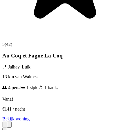
5
(
42
)
Au Coq et Fagne La Coq
📍
Jalhay
,
Luik
13 km van Waimes
👥
4
pers.
🛏️
1
slpk.
🚿
1
badk.
Vanaf
€
141
/ nacht
Bekijk woning