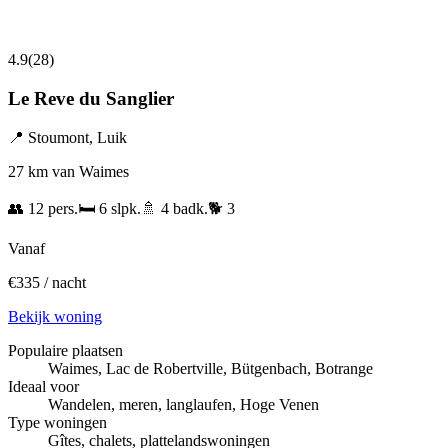
4.9
(
28
)
Le Reve du Sanglier
📍
Stoumont
,
Luik
27 km van Waimes
👥
12
pers.
🛏️
6
slpk.
🚿
4
badk.
🐕
3
Vanaf
€
335
/ nacht
Bekijk woning
Populaire plaatsen
Waimes, Lac de Robertville, Bütgenbach, Botrange
Ideaal voor
Wandelen, meren, langlaufen, Hoge Venen
Type woningen
Gîtes, chalets, plattelandswoningen