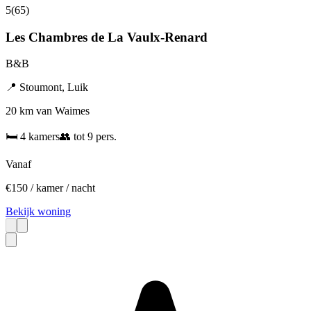
5
(
65
)
Les Chambres de La Vaulx-Renard
B&B
📍
Stoumont
,
Luik
20 km van Waimes
🛏️
4
kamers
👥
tot
9
pers.
Vanaf
€
150
/ kamer / nacht
Bekijk woning