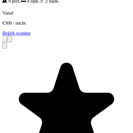
👥
9
pers.
🛏️
4
slpk.
🚿
2
badk.
Vanaf
€
300
/ nacht
Bekijk woning