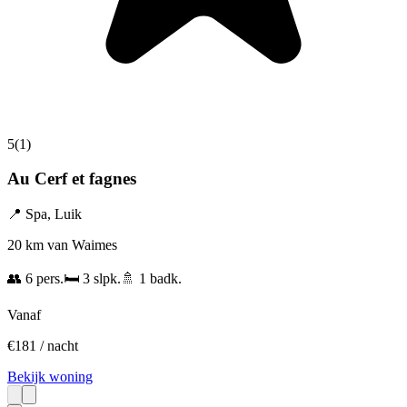
5
(
1
)
Au Cerf et fagnes
📍
Spa
,
Luik
20 km van Waimes
👥
6
pers.
🛏️
3
slpk.
🚿
1
badk.
Vanaf
€
181
/ nacht
Bekijk woning