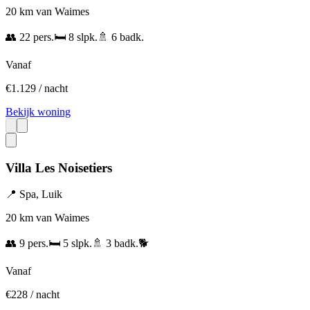
20 km van Waimes
👥
22
pers.
🛏️
8
slpk.
🚿
6
badk.
Vanaf
€
1.129
/ nacht
Bekijk woning
Villa Les Noisetiers
📍
Spa
,
Luik
20 km van Waimes
👥
9
pers.
🛏️
5
slpk.
🚿
3
badk.
🐕
Vanaf
€
228
/ nacht