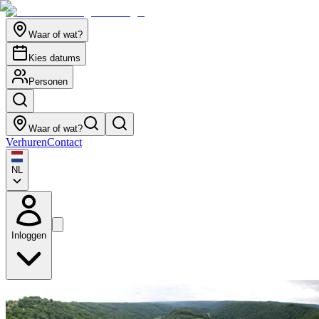
Waar of wat?
Kies datums
Personen
Waar of wat?
Verhuren
Contact
NL
Inloggen