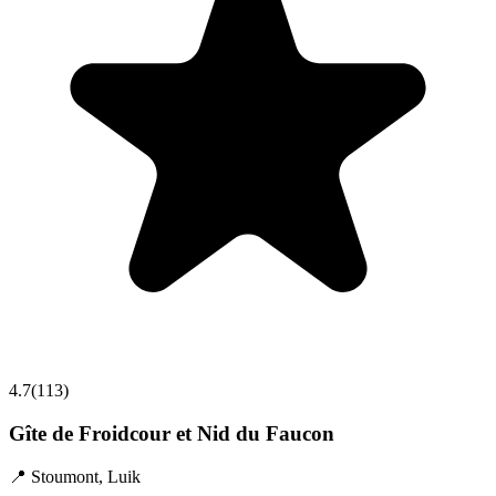
4.7
(
113
)
Gîte de Froidcour et Nid du Faucon
📍
Stoumont
,
Luik