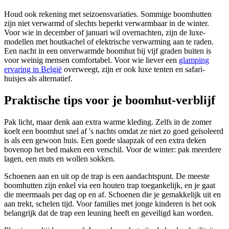
Houd ook rekening met seizoensvariaties. Sommige boomhutten
zijn niet verwarmd of slechts beperkt verwarmbaar in de winter.
Voor wie in december of januari wil overnachten, zijn de luxe-
modellen met houtkachel of elektrische verwarming aan te raden.
Een nacht in een onverwarmde boomhut bij vijf graden buiten is
voor weinig mensen comfortabel.
Voor wie liever een
glamping
ervaring in België
overweegt, zijn er ook luxe tenten en safari-
huisjes als alternatief.
Praktische tips voor je boomhut-verblijf
Pak licht, maar denk aan extra warme kleding. Zelfs in de zomer
koelt een boomhut snel af 's nachts omdat ze niet zo goed geïsoleerd
is als een gewoon huis. Een goede slaapzak of een extra deken
bovenop het bed maken een verschil. Voor de winter: pak meerdere
lagen, een muts en wollen sokken.
Schoenen aan en uit op de trap is een aandachtspunt. De meeste
boomhutten zijn enkel via een houten trap toegankelijk, en je gaat
die meermaals per dag op en af. Schoenen die je gemakkelijk uit en
aan trekt, schelen tijd. Voor families met jonge kinderen is het ook
belangrijk dat de trap een leuning heeft en geveiligd kan worden.