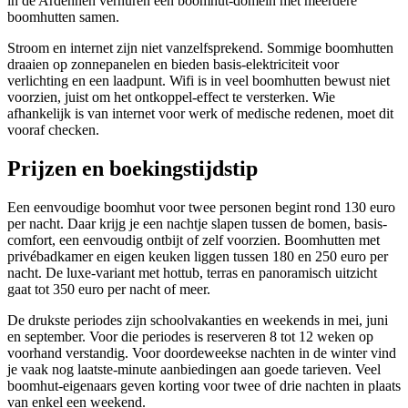
in de Ardennen verhuren een boomhut-domein met meerdere
boomhutten samen.
Stroom en internet zijn niet vanzelfsprekend. Sommige boomhutten
draaien op zonnepanelen en bieden basis-elektriciteit voor
verlichting en een laadpunt. Wifi is in veel boomhutten bewust niet
voorzien, juist om het ontkoppel-effect te versterken. Wie
afhankelijk is van internet voor werk of medische redenen, moet dit
vooraf checken.
Prijzen en boekingstijdstip
Een eenvoudige boomhut voor twee personen begint rond 130 euro
per nacht. Daar krijg je een nachtje slapen tussen de bomen, basis-
comfort, een eenvoudig ontbijt of zelf voorzien. Boomhutten met
privébadkamer en eigen keuken liggen tussen 180 en 250 euro per
nacht. De luxe-variant met hottub, terras en panoramisch uitzicht
gaat tot 350 euro per nacht of meer.
De drukste periodes zijn schoolvakanties en weekends in mei, juni
en september. Voor die periodes is reserveren 8 tot 12 weken op
voorhand verstandig. Voor doordeweekse nachten in de winter vind
je vaak nog laatste-minute aanbiedingen aan goede tarieven. Veel
boomhut-eigenaars geven korting voor twee of drie nachten in plaats
van enkel een weekend.