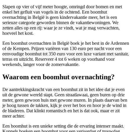
Slapen op vier of vijf meter hoogte, omringd door bomen en met
enkel het gefluit van vogels in de ochtend. Een boomhut
overnachting in België is geen kindervakantie meer, het is een
serieuze categorie geworden binnen de vakantiewoningen. We
zetten alles op een rij: waar je ze vindt, wat je mag verwachten,
hoeveel het kost.
Een boomhut overnachten in België boek je het best in de Ardennen
of de Kempen. Prijzen variëren van 130 euro per nacht voor een
eenvoudige boomhut tot 350 euro voor een luxe variant met sanitair,
terras en uitzicht. Reserveer 4 tot 6 weken op voorhand voor
weekends, langer voor de zomervakantie.
Waarom een boomhut overnachting?
De aantrekkingskracht van een boomhut zit in het idee dat je even
uit de gewone wereld stapt. Geen straatlawaai, geen buren op drie
meter, geen gewoon huis met gewone muren. In plaats daarvan ben
je hoog tussen de takken, kijk je over het bos en hoor je de wind in
de bladeren. Dat klinkt romantisch en het is dat ook, maar er zit
meer achter.
Een boomhut is een unieke setting die de ervaring intenser maakt.
Koppels boeken een boomhut voor een verjaardag of trouwdag.