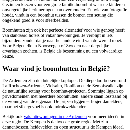
Gezinnen kiezen voor een grote familie-boomhut waar de kinderen
onvergetelijke herinneringen aan overhouden. En wie van fotografie
houdt, vindt in een boomhut tussen de bomen een setting die
ongekend goed is voor sfeerbeelden.
Boomhutten zijn ook het perfecte alternatief voor wie genoeg heeft
van standaard hotels of vakantiewoningen. Je verblijft in iets
bijzonders zonder dat je naar het andere eind van de wereld moet.
Voor Belgen die in Noorwegen of Zweden naar dergelijke
ervaringen zochten, is België als bestemming nu een volwaardige
keuze.
Waar vind je boomhutten in België?
De Ardennen zijn de duidelijke koploper. De diepe loofbossen rond
La Roche-en-Ardenne, Vielsalm, Bouillon en de Semoisvallei zijn
de natuurlijke setting voor boomhut-projecten. Sommige liggen op
privédomeinen met meerdere boomhutten, andere staan losstaand bij
de woning van de eigenaar. De prijzen liggen er hoger dan elders,
maar het sfeergevoel is ook indrukwekkender.
Bekijk ook
vakantiewoningen in de Ardennen
voor meer ideeën in
deze regio.
De Kempen is de tweede grote regio. Met zijn
dennenbossen, heidevelden en open structuur is de Kempen ideaal