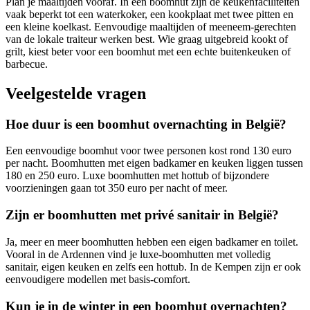
Plan je maaltijden vooraf. In een boomhut zijn de keukenfaciliteiten
vaak beperkt tot een waterkoker, een kookplaat met twee pitten en
een kleine koelkast. Eenvoudige maaltijden of meeneem-gerechten
van de lokale traiteur werken best. Wie graag uitgebreid kookt of
grilt, kiest beter voor een boomhut met een echte buitenkeuken of
barbecue.
Veelgestelde vragen
Hoe duur is een boomhut overnachting in België?
Een eenvoudige boomhut voor twee personen kost rond 130 euro
per nacht. Boomhutten met eigen badkamer en keuken liggen tussen
180 en 250 euro. Luxe boomhutten met hottub of bijzondere
voorzieningen gaan tot 350 euro per nacht of meer.
Zijn er boomhutten met privé sanitair in België?
Ja, meer en meer boomhutten hebben een eigen badkamer en toilet.
Vooral in de Ardennen vind je luxe-boomhutten met volledig
sanitair, eigen keuken en zelfs een hottub. In de Kempen zijn er ook
eenvoudigere modellen met basis-comfort.
Kun je in de winter in een boomhut overnachten?