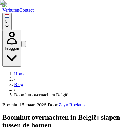
Verhuren
Contact
NL
Inloggen
Home
/
Blog
/
Boomhut overnachten België
Boomhut
15 maart 2026
·
Door
Zayn Roelants
Boomhut overnachten in België: slapen
tussen de bomen