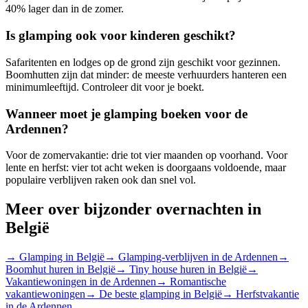
40% lager dan in de zomer.
Is glamping ook voor kinderen geschikt?
Safaritenten en lodges op de grond zijn geschikt voor gezinnen.
Boomhutten zijn dat minder: de meeste verhuurders hanteren een
minimumleeftijd. Controleer dit voor je boekt.
Wanneer moet je glamping boeken voor de
Ardennen?
Voor de zomervakantie: drie tot vier maanden op voorhand. Voor
lente en herfst: vier tot acht weken is doorgaans voldoende, maar
populaire verblijven raken ook dan snel vol.
Meer over bijzonder overnachten in
België
→
Glamping in België
→
Glamping-verblijven in de Ardennen
→
Boomhut huren in België
→
Tiny house huren in België
→
Vakantiewoningen in de Ardennen
→
Romantische
vakantiewoningen
→
De beste glamping in België
→
Herfstvakantie
in de Ardennen