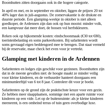
Boomhutten zitten doorgaans ook in die hogere categorie.
In april en mei, en in september en oktober, liggen de prijzen 20 tot
40% lager dan in juli-augustus. De zomervakantie is de drukste en
duurste periode. Een glamping-weekje in oktober is niet alleen
goedkoper, de Ardennen zijn dan ook op hun mooist: minder volk,
een kampvuur dat meer doet, de bossen vol herfstkleuren.
Reken ook op bijkomende kosten: eindschoonmaak (€30 tot €80),
toeristenbelasting en soms parkeerkosten. Bij safaritenten wordt
soms gevraagd eigen beddengoed mee te brengen. Dat staat vermeld
bij de reservatie, maar check het even voor je vertrekt.
Glamping met kinderen in de Ardennen
Safaritenten en lodges zijn geschikt voor gezinnen. Boomhutten zijn
dat in de meeste gevallen niet: de hoogte maakt ze minder veilig
voor kleine kinderen, en de verhuurder hanteert doorgaans een
minimumleeftijd van 6 tot 8 jaar. Controleer dit voor je boekt.
Safaritenten op de grond zijn de praktischste keuze voor een gezin.
Ze hebben meer slaapplaatsen, sommige met een aparte ruimte voor
kinderen op een vide. Let op de buitenruimte: als je kleine kinderen
meeneemt, is een omheind terras of tuin geen overbodige luxe.