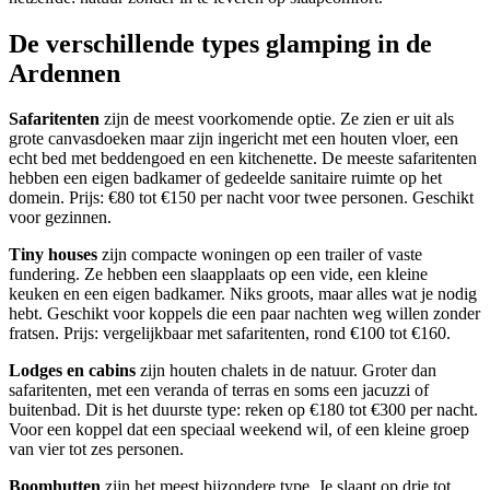
De verschillende types glamping in de
Ardennen
Safaritenten
zijn de meest voorkomende optie. Ze zien er uit als
grote canvasdoeken maar zijn ingericht met een houten vloer, een
echt bed met beddengoed en een kitchenette. De meeste safaritenten
hebben een eigen badkamer of gedeelde sanitaire ruimte op het
domein. Prijs: €80 tot €150 per nacht voor twee personen. Geschikt
voor gezinnen.
Tiny houses
zijn compacte woningen op een trailer of vaste
fundering. Ze hebben een slaapplaats op een vide, een kleine
keuken en een eigen badkamer. Niks groots, maar alles wat je nodig
hebt. Geschikt voor koppels die een paar nachten weg willen zonder
fratsen. Prijs: vergelijkbaar met safaritenten, rond €100 tot €160.
Lodges en cabins
zijn houten chalets in de natuur. Groter dan
safaritenten, met een veranda of terras en soms een jacuzzi of
buitenbad. Dit is het duurste type: reken op €180 tot €300 per nacht.
Voor een koppel dat een speciaal weekend wil, of een kleine groep
van vier tot zes personen.
Boomhutten
zijn het meest bijzondere type. Je slaapt op drie tot