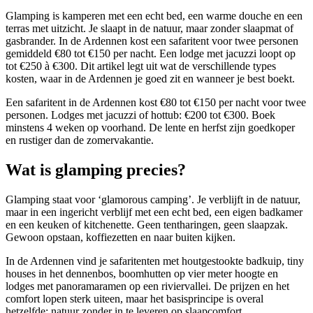
Glamping is kamperen met een echt bed, een warme douche en een
terras met uitzicht. Je slaapt in de natuur, maar zonder slaapmat of
gasbrander. In de Ardennen kost een safaritent voor twee personen
gemiddeld €80 tot €150 per nacht. Een lodge met jacuzzi loopt op
tot €250 à €300. Dit artikel legt uit wat de verschillende types
kosten, waar in de Ardennen je goed zit en wanneer je best boekt.
Een safaritent in de Ardennen kost €80 tot €150 per nacht voor twee
personen. Lodges met jacuzzi of hottub: €200 tot €300. Boek
minstens 4 weken op voorhand. De lente en herfst zijn goedkoper
en rustiger dan de zomervakantie.
Wat is glamping precies?
Glamping staat voor ‘glamorous camping’. Je verblijft in de natuur,
maar in een ingericht verblijf met een echt bed, een eigen badkamer
en een keuken of kitchenette. Geen tentharingen, geen slaapzak.
Gewoon opstaan, koffiezetten en naar buiten kijken.
In de Ardennen vind je safaritenten met houtgestookte badkuip, tiny
houses in het dennenbos, boomhutten op vier meter hoogte en
lodges met panoramaramen op een riviervallei. De prijzen en het
comfort lopen sterk uiteen, maar het basisprincipe is overal
hetzelfde: natuur zonder in te leveren op slaapcomfort.