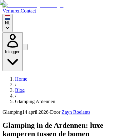
Verhuren
Contact
NL
Inloggen
Home
/
Blog
/
Glamping Ardennen
Glamping
14 april 2026
·
Door
Zayn Roelants
Glamping in de Ardennen: luxe
kamperen tussen de bomen