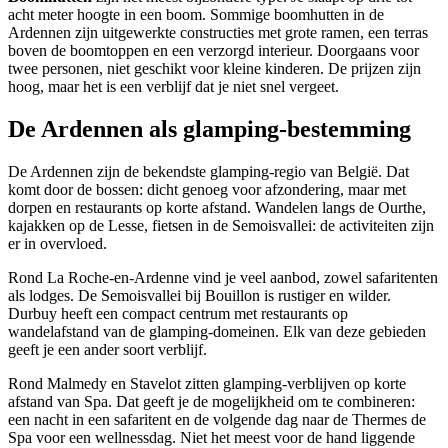
acht meter hoogte in een boom. Sommige boomhutten in de
Ardennen zijn uitgewerkte constructies met grote ramen, een terras
boven de boomtoppen en een verzorgd interieur. Doorgaans voor
twee personen, niet geschikt voor kleine kinderen. De prijzen zijn
hoog, maar het is een verblijf dat je niet snel vergeet.
De Ardennen als glamping-bestemming
De Ardennen zijn de bekendste glamping-regio van België. Dat
komt door de bossen: dicht genoeg voor afzondering, maar met
dorpen en restaurants op korte afstand. Wandelen langs de Ourthe,
kajakken op de Lesse, fietsen in de Semoisvallei: de activiteiten zijn
er in overvloed.
Rond La Roche-en-Ardenne vind je veel aanbod, zowel safaritenten
als lodges. De Semoisvallei bij Bouillon is rustiger en wilder.
Durbuy heeft een compact centrum met restaurants op
wandelafstand van de glamping-domeinen. Elk van deze gebieden
geeft je een ander soort verblijf.
Rond Malmedy en Stavelot zitten glamping-verblijven op korte
afstand van Spa. Dat geeft je de mogelijkheid om te combineren:
een nacht in een safaritent en de volgende dag naar de Thermes de
Spa voor een wellnessdag. Niet het meest voor de hand liggende