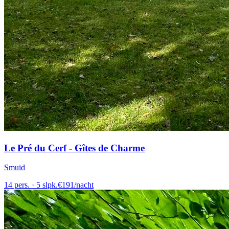
Le Pré du Cerf - Gîtes de Charme
Smuid
14
pers.
·
5
slpk.
€
191
/
nacht