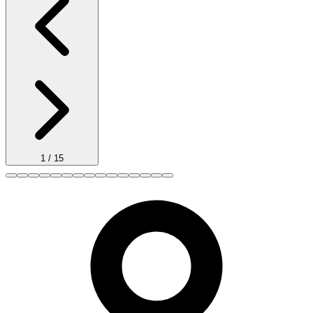
1
/
15