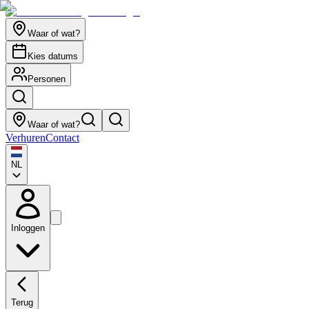
Waar of wat?
Kies datums
Personen
Waar of wat?
Verhuren
Contact
NL
Inloggen
Terug