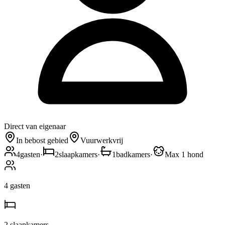
Direct van eigenaar
In bebost gebied
Vuurwerkvrij
4
gasten
·
2
slaapkamers
·
1
badkamers
·
Max 1 hond
4
gasten
2
slaapkamers