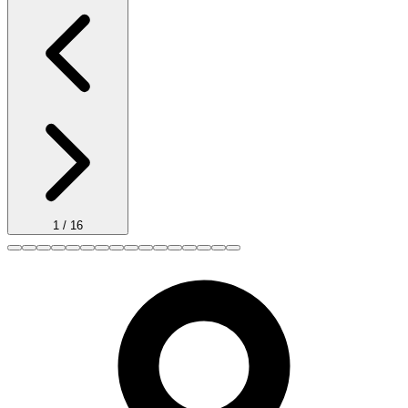
1
/
16