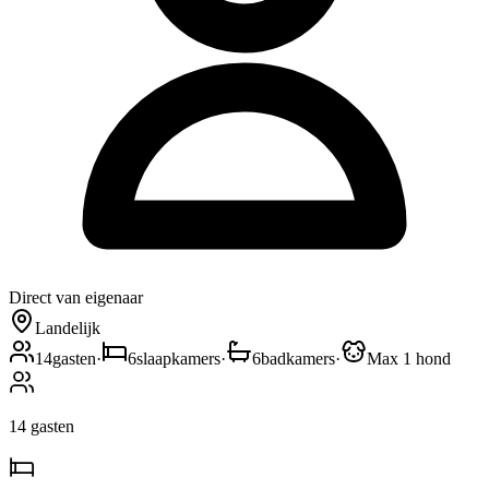
Direct van eigenaar
Landelijk
14
gasten
·
6
slaapkamers
·
6
badkamers
·
Max 1 hond
14
gasten