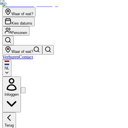
Waar of wat?
Kies datums
Personen
Waar of wat?
Verhuren
Contact
NL
Inloggen
Terug