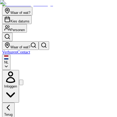
Waar of wat?
Kies datums
Personen
Waar of wat?
Verhuren
Contact
NL
Inloggen
Terug