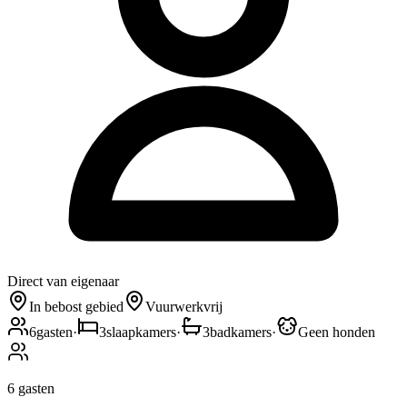
Direct van eigenaar
In bebost gebied
Vuurwerkvrij
6
gasten
·
3
slaapkamers
·
3
badkamers
·
Geen honden
6
gasten