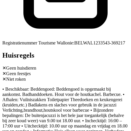
Registratienummer Tourisme Wallonie
:
BELWAL1233543-369217
Huisregels
✕
Geen huisdieren
✕
Geen feestjes
✕
Niet roken
• Beschikbaar: Beddengoed: Beddengoed is opgemaakt bij
aankomst. Badhanddoeken. Hout voor de houtkachel. Barbecue. •
Afhalen: Vuilniszakken Toiletpapier Theedoeken en keukengerei
(kruiden,etc.) Badlakens en slaches voor gebruik in de jacuzzi
Verlichting,brandhout,houtskool voor barbecue • Bijzondere
bepalingen: De buitenjacuzzi is het hele jaar toegankelijk (behalve
bij zeer koud weer) van 9.00 tot 18.00 uur. • Inchecktijd: 16:00 –
17:00 uur • Uitchecktijd: 10.00 uur op maandag en vrijdag en 18.00