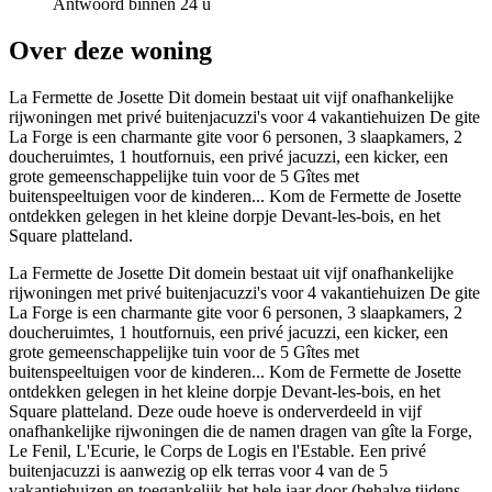
Antwoord binnen 24 u
Over deze woning
La Fermette de Josette Dit domein bestaat uit vijf onafhankelijke
rijwoningen met privé buitenjacuzzi's voor 4 vakantiehuizen De gite
La Forge is een charmante gite voor 6 personen, 3 slaapkamers, 2
doucheruimtes, 1 houtfornuis, een privé jacuzzi, een kicker, een
grote gemeenschappelijke tuin voor de 5 Gîtes met
buitenspeeltuigen voor de kinderen... Kom de Fermette de Josette
ontdekken gelegen in het kleine dorpje Devant-les-bois, en het
Square platteland.
La Fermette de Josette Dit domein bestaat uit vijf onafhankelijke
rijwoningen met privé buitenjacuzzi's voor 4 vakantiehuizen De gite
La Forge is een charmante gite voor 6 personen, 3 slaapkamers, 2
doucheruimtes, 1 houtfornuis, een privé jacuzzi, een kicker, een
grote gemeenschappelijke tuin voor de 5 Gîtes met
buitenspeeltuigen voor de kinderen... Kom de Fermette de Josette
ontdekken gelegen in het kleine dorpje Devant-les-bois, en het
Square platteland. Deze oude hoeve is onderverdeeld in vijf
onafhankelijke rijwoningen die de namen dragen van gîte la Forge,
Le Fenil, L'Ecurie, le Corps de Logis en l'Estable. Een privé
buitenjacuzzi is aanwezig op elk terras voor 4 van de 5
vakantiehuizen en toegankelijk het hele jaar door (behalve tijdens