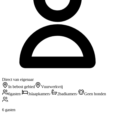
Direct van eigenaar
In bebost gebied
Vuurwerkvrij
6
gasten
·
3
slaapkamers
·
2
badkamers
·
Geen honden
6
gasten