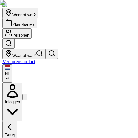
Waar of wat?
Kies datums
Personen
Waar of wat?
Verhuren
Contact
NL
Inloggen
Terug