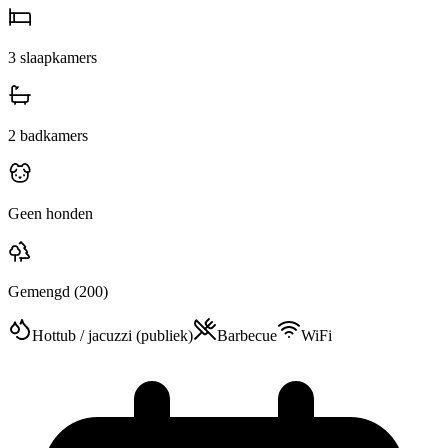
3
slaapkamers
2
badkamers
Geen honden
Gemengd
(200)
Hottub / jacuzzi (publiek)
Barbecue
WiFi