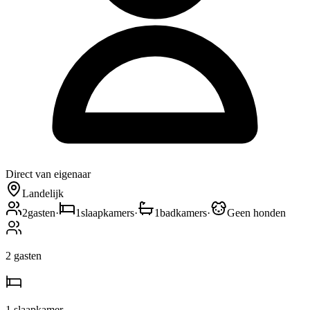
Direct van eigenaar
Landelijk
2
gasten
·
1
slaapkamers
·
1
badkamers
·
Geen honden
2
gasten
1
slaapkamer