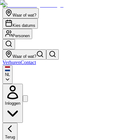
Waar of wat?
Kies datums
Personen
Waar of wat?
Verhuren
Contact
NL
Inloggen
Terug