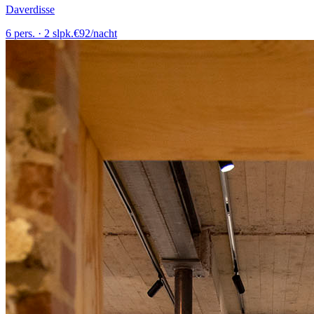
Daverdisse
6
pers.
·
2
slpk.
€
92
/
nacht