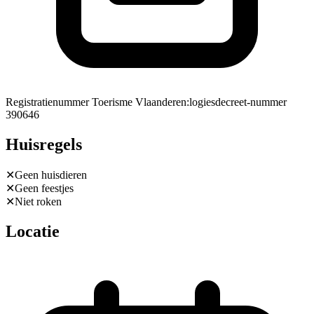
Registratienummer Toerisme Vlaanderen
:
logiesdecreet-nummer
390646
Huisregels
✕
Geen huisdieren
✕
Geen feestjes
✕
Niet roken
Locatie