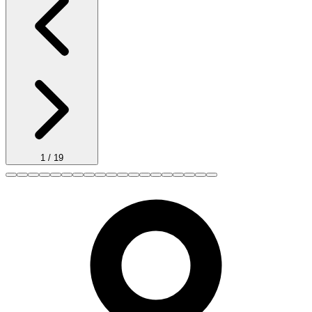
1
/
19