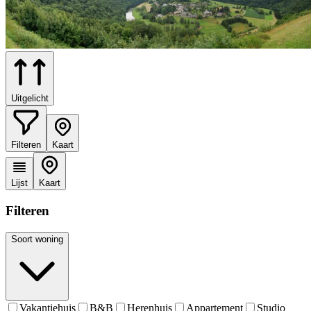
Uitgelicht
Filteren
Kaart
Lijst
Kaart
Filteren
Soort woning
Vakantiehuis
B&B
Herenhuis
Appartement
Studio