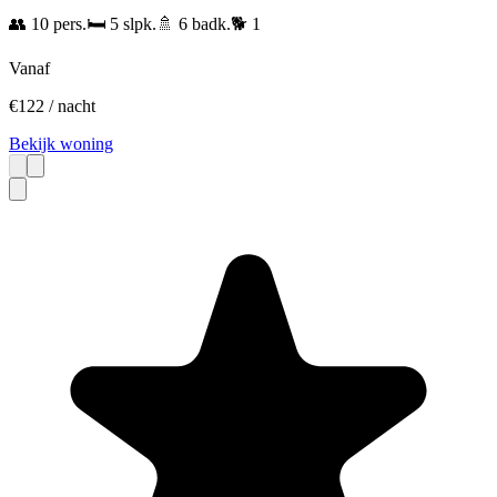
👥
10
pers.
🛏️
5
slpk.
🚿
6
badk.
🐕
1
Vanaf
€
122
/ nacht
Bekijk woning