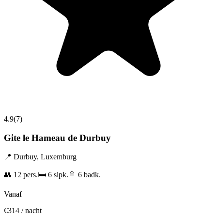
4.9
(
7
)
Gite le Hameau de Durbuy
📍
Durbuy
,
Luxemburg
👥
12
pers.
🛏️
6
slpk.
🚿
6
badk.
Vanaf
€
314
/ nacht