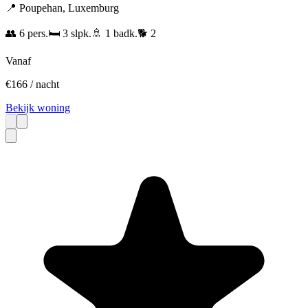
📍
Poupehan
,
Luxemburg
👥
6
pers.
🛏️
3
slpk.
🚿
1
badk.
🐕
2
Vanaf
€
166
/ nacht
Bekijk woning