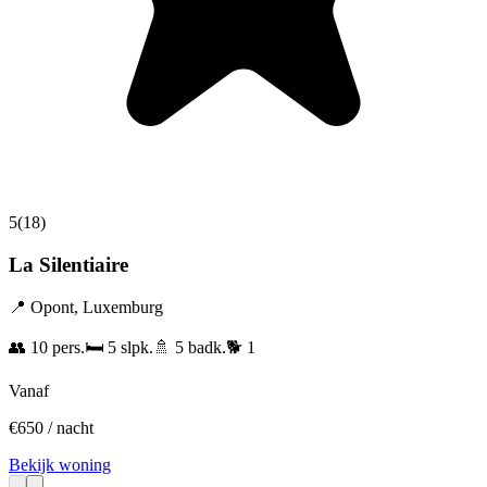
5
(
18
)
La Silentiaire
📍
Opont
,
Luxemburg
👥
10
pers.
🛏️
5
slpk.
🚿
5
badk.
🐕
1
Vanaf
€
650
/ nacht
Bekijk woning