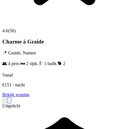
4.6
(
50
)
Charme à Graide
📍
Graide
,
Namen
👥
4
pers.
🛏️
2
slpk.
🚿
1
badk.
🐕
2
Vanaf
€
151
/ nacht
Bekijk woning
Uitgelicht