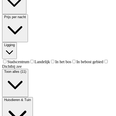
Prijs per nacht
Ligging
Stadscentrum
Landelijk
In het bos
In bebost gebied
Dichtbij zee
Toon alles (11)
Huisdieren & Tuin