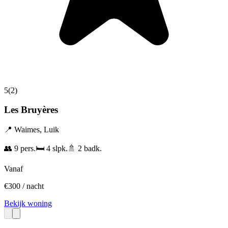
5
(
2
)
Les Bruyères
📍
Waimes
,
Luik
👥
9
pers.
🛏️
4
slpk.
🚿
2
badk.
Vanaf
€
300
/ nacht
Bekijk woning