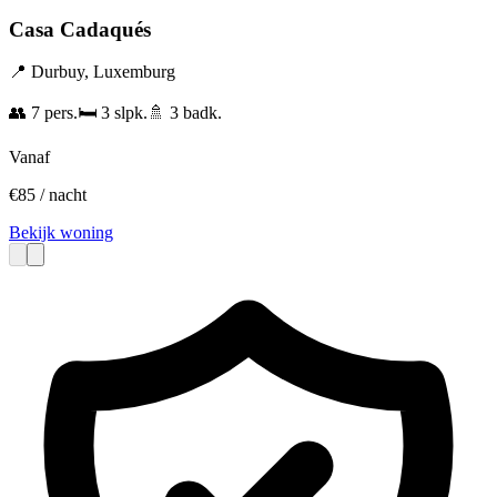
Casa Cadaqués
📍
Durbuy
,
Luxemburg
👥
7
pers.
🛏️
3
slpk.
🚿
3
badk.
Vanaf
€
85
/ nacht
Bekijk woning