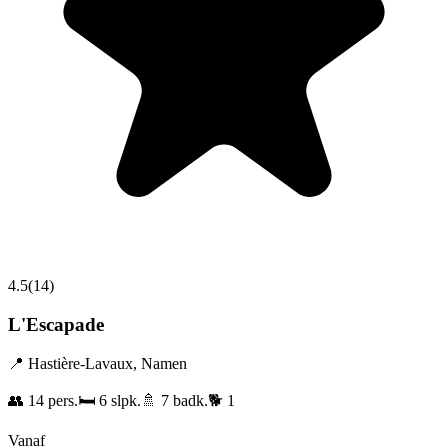
4.5
(
14
)
L'Escapade
📍
Hastière-Lavaux
,
Namen
👥
14
pers.
🛏️
6
slpk.
🚿
7
badk.
🐕
1
Vanaf