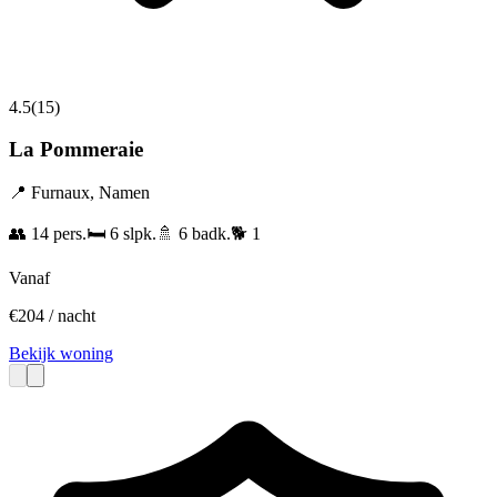
4.5
(
15
)
La Pommeraie
📍
Furnaux
,
Namen
👥
14
pers.
🛏️
6
slpk.
🚿
6
badk.
🐕
1
Vanaf
€
204
/ nacht
Bekijk woning