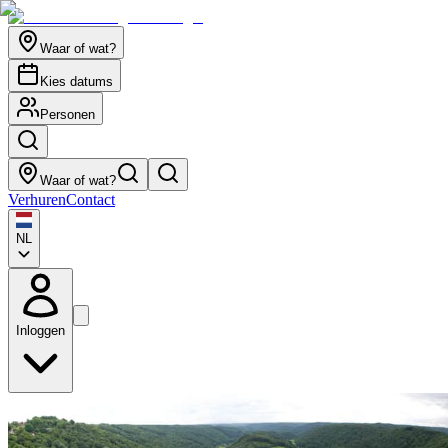
Waar of wat?
Kies datums
Personen
Waar of wat?
Verhuren
Contact
NL
Inloggen