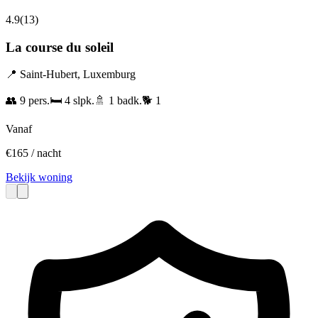
4.9
(
13
)
La course du soleil
📍
Saint-Hubert
,
Luxemburg
👥
9
pers.
🛏️
4
slpk.
🚿
1
badk.
🐕
1
Vanaf
€
165
/ nacht
Bekijk woning