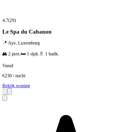
4.7
(
29
)
Le Spa du Cabanon
📍
Aye
,
Luxemburg
👥
2
pers.
🛏️
1
slpk.
🚿
1
badk.
Vanaf
€
230
/ nacht
Bekijk woning