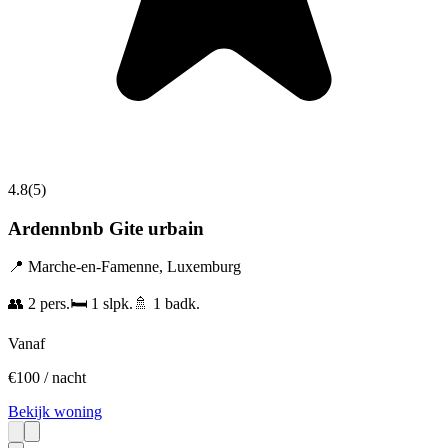
4.8
(
5
)
Ardennbnb Gite urbain
📍
Marche-en-Famenne
,
Luxemburg
👥
2
pers.
🛏️
1
slpk.
🚿
1
badk.
Vanaf
€
100
/ nacht
Bekijk woning