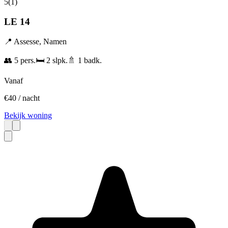
5
(
1
)
LE 14
📍
Assesse
,
Namen
👥
5
pers.
🛏️
2
slpk.
🚿
1
badk.
Vanaf
€
40
/ nacht
Bekijk woning