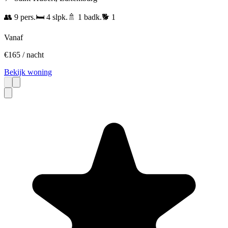
👥
9
pers.
🛏️
4
slpk.
🚿
1
badk.
🐕
1
Vanaf
€
165
/ nacht
Bekijk woning