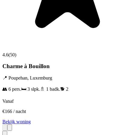
4.6
(
50
)
Charme à Bouillon
📍
Poupehan
,
Luxemburg
👥
6
pers.
🛏️
3
slpk.
🚿
1
badk.
🐕
2
Vanaf
€
166
/ nacht
Bekijk woning