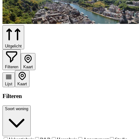
Uitgelicht
Filteren
Kaart
Lijst
Kaart
Filteren
Soort woning