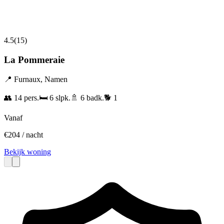
4.5
(
15
)
La Pommeraie
📍
Furnaux
,
Namen
👥
14
pers.
🛏️
6
slpk.
🚿
6
badk.
🐕
1
Vanaf
€
204
/ nacht
Bekijk woning