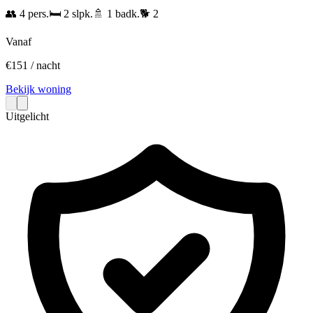
👥
4
pers.
🛏️
2
slpk.
🚿
1
badk.
🐕
2
Vanaf
€
151
/ nacht
Bekijk woning
Uitgelicht