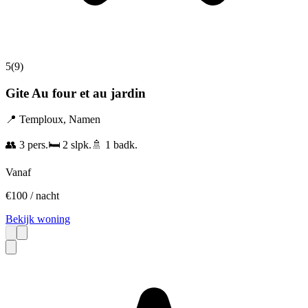
5
(
9
)
Gite Au four et au jardin
📍
Temploux
,
Namen
👥
3
pers.
🛏️
2
slpk.
🚿
1
badk.
Vanaf
€
100
/ nacht
Bekijk woning