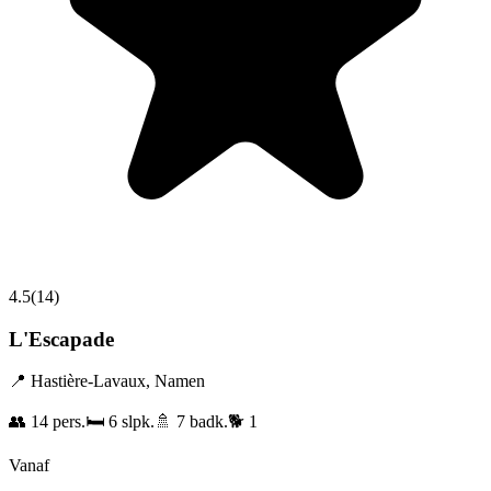
4.5
(
14
)
L'Escapade
📍
Hastière-Lavaux
,
Namen
👥
14
pers.
🛏️
6
slpk.
🚿
7
badk.
🐕
1
Vanaf