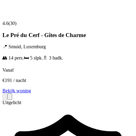
4.6
(
30
)
Le Pré du Cerf - Gîtes de Charme
📍
Smuid
,
Luxemburg
👥
14
pers.
🛏️
5
slpk.
🚿
3
badk.
Vanaf
€
191
/ nacht
Bekijk woning
Uitgelicht