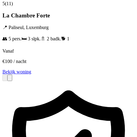
5
(
11
)
La Chambre Forte
📍
Paliseul
,
Luxemburg
👥
5
pers.
🛏️
3
slpk.
🚿
2
badk.
🐕
1
Vanaf
€
100
/ nacht
Bekijk woning