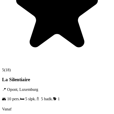
5
(
18
)
La Silentiaire
📍
Opont
,
Luxemburg
👥
10
pers.
🛏️
5
slpk.
🚿
5
badk.
🐕
1
Vanaf