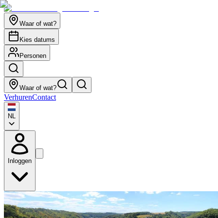
Waar of wat?
Kies datums
Personen
Waar of wat?
Verhuren
Contact
NL
Inloggen