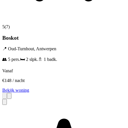
5
(
7
)
Boskot
📍
Oud-Turnhout
,
Antwerpen
👥
5
pers.
🛏️
2
slpk.
🚿
1
badk.
Vanaf
€
148
/ nacht
Bekijk woning