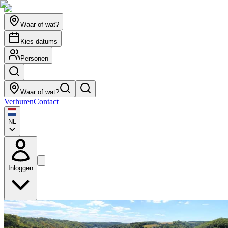
Waar of wat?
Kies datums
Personen
Waar of wat?
Verhuren
Contact
NL
Inloggen