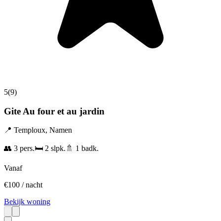
5
(
9
)
Gite Au four et au jardin
📍
Temploux
,
Namen
👥
3
pers.
🛏️
2
slpk.
🚿
1
badk.
Vanaf
€
100
/ nacht
Bekijk woning