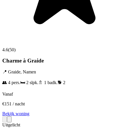
4.6
(
50
)
Charme à Graide
📍
Graide
,
Namen
👥
4
pers.
🛏️
2
slpk.
🚿
1
badk.
🐕
2
Vanaf
€
151
/ nacht
Bekijk woning
Uitgelicht