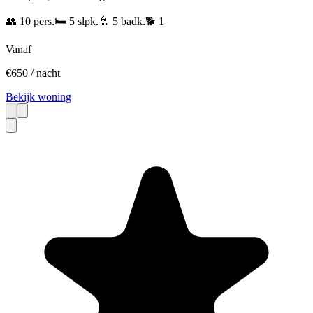
👥
10
pers.
🛏️
5
slpk.
🚿
5
badk.
🐕
1
Vanaf
€
650
/ nacht
Bekijk woning