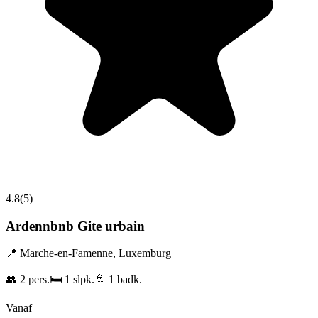
4.8
(
5
)
Ardennbnb Gite urbain
📍
Marche-en-Famenne
,
Luxemburg
👥
2
pers.
🛏️
1
slpk.
🚿
1
badk.
Vanaf