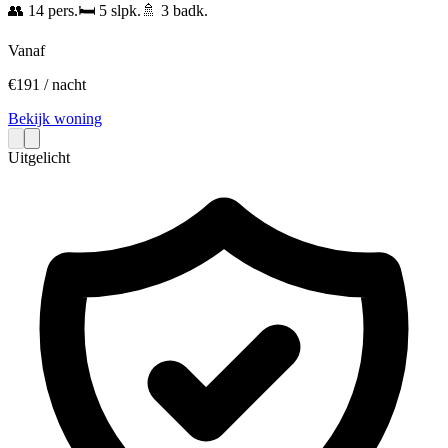
👥
14
pers.
🛏️
5
slpk.
🚿
3
badk.
Vanaf
€
191
/ nacht
Bekijk woning
Uitgelicht