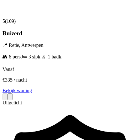
5
(
109
)
Buizerd
📍
Retie
,
Antwerpen
👥
6
pers.
🛏️
3
slpk.
🚿
1
badk.
Vanaf
€
335
/ nacht
Bekijk woning
Uitgelicht