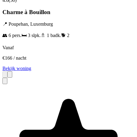
4.6
(
50
)
Charme à Bouillon
📍
Poupehan
,
Luxemburg
👥
6
pers.
🛏️
3
slpk.
🚿
1
badk.
🐕
2
Vanaf
€
166
/ nacht
Bekijk woning