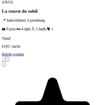
4.9
(
13
)
La course du soleil
📍
Saint-Hubert
,
Luxemburg
👥
9
pers.
🛏️
4
slpk.
🚿
1
badk.
🐕
1
Vanaf
€
165
/ nacht
Bekijk woning