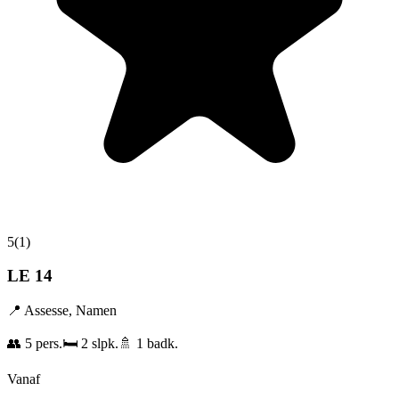
5
(
1
)
LE 14
📍
Assesse
,
Namen
👥
5
pers.
🛏️
2
slpk.
🚿
1
badk.
Vanaf