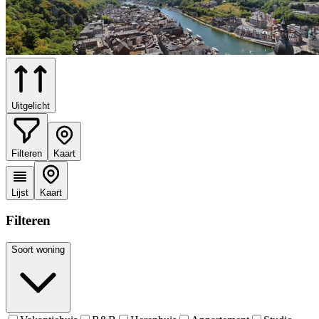
Uitgelicht
Filteren
Kaart
Lijst
Kaart
Filteren
Soort woning