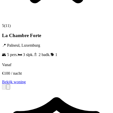
5
(
11
)
La Chambre Forte
📍
Paliseul
,
Luxemburg
👥
5
pers.
🛏️
3
slpk.
🚿
2
badk.
🐕
1
Vanaf
€
100
/ nacht
Bekijk woning