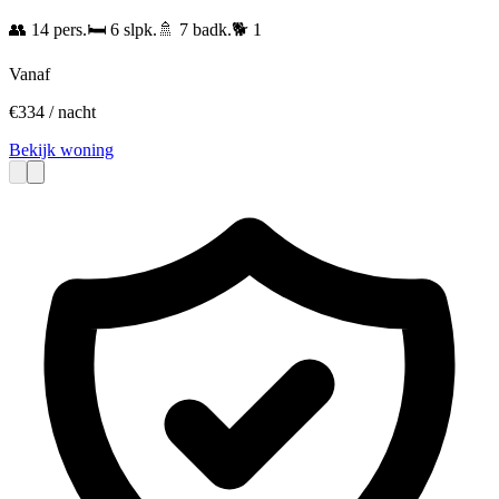
👥
14
pers.
🛏️
6
slpk.
🚿
7
badk.
🐕
1
Vanaf
€
334
/ nacht
Bekijk woning