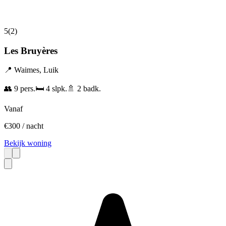
5
(
2
)
Les Bruyères
📍
Waimes
,
Luik
👥
9
pers.
🛏️
4
slpk.
🚿
2
badk.
Vanaf
€
300
/ nacht
Bekijk woning