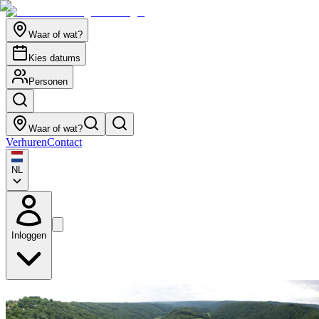
Waar of wat?
Kies datums
Personen
Waar of wat?
Verhuren
Contact
NL
Inloggen