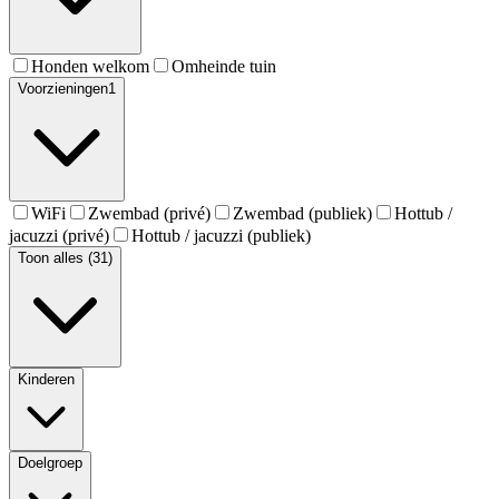
Honden welkom
Omheinde tuin
Voorzieningen
1
WiFi
Zwembad (privé)
Zwembad (publiek)
Hottub /
jacuzzi (privé)
Hottub / jacuzzi (publiek)
Toon alles (31)
Kinderen
Doelgroep