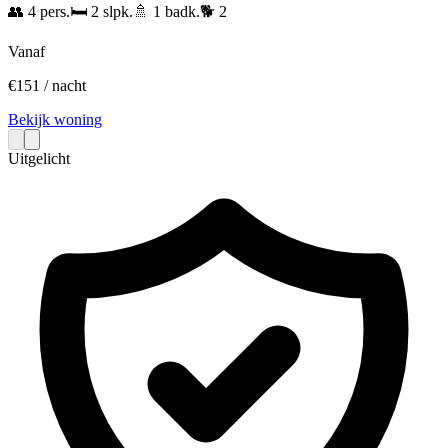
👥
4
pers.
🛏️
2
slpk.
🚿
1
badk.
🐕
2
Vanaf
€
151
/ nacht
Bekijk woning
Uitgelicht