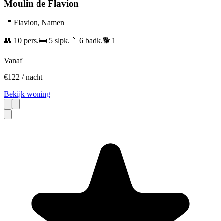
Moulin de Flavion
📍
Flavion
,
Namen
👥
10
pers.
🛏️
5
slpk.
🚿
6
badk.
🐕
1
Vanaf
€
122
/ nacht
Bekijk woning