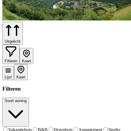
Uitgelicht
Filteren
Kaart
Lijst
Kaart
Filteren
Soort woning
Vakantiehuis
B&B
Herenhuis
Appartement
Studio