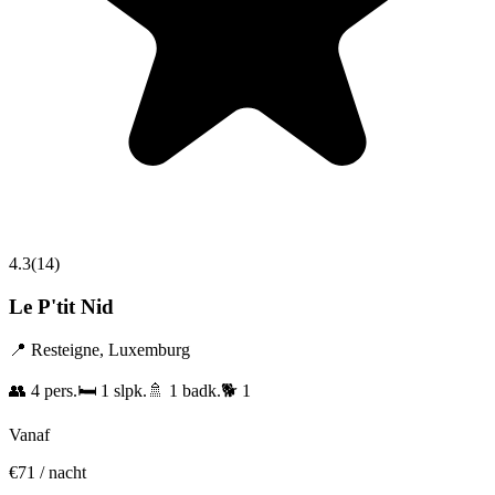
4.3
(
14
)
Le P'tit Nid
📍
Resteigne
,
Luxemburg
👥
4
pers.
🛏️
1
slpk.
🚿
1
badk.
🐕
1
Vanaf
€
71
/ nacht