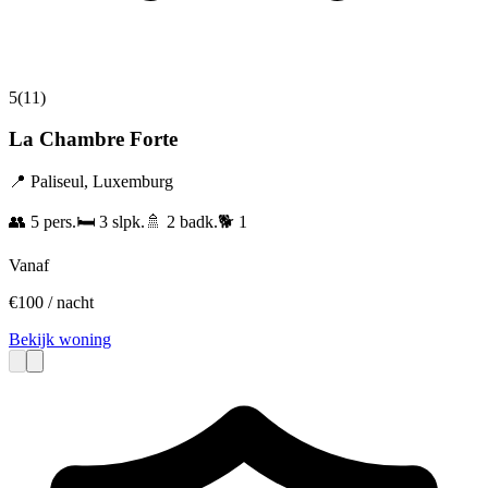
5
(
11
)
La Chambre Forte
📍
Paliseul
,
Luxemburg
👥
5
pers.
🛏️
3
slpk.
🚿
2
badk.
🐕
1
Vanaf
€
100
/ nacht
Bekijk woning