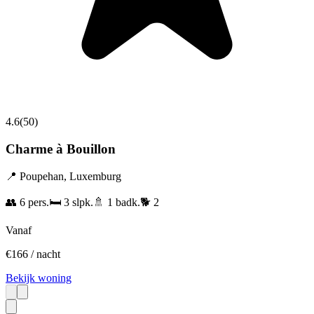
4.6
(
50
)
Charme à Bouillon
📍
Poupehan
,
Luxemburg
👥
6
pers.
🛏️
3
slpk.
🚿
1
badk.
🐕
2
Vanaf
€
166
/ nacht
Bekijk woning