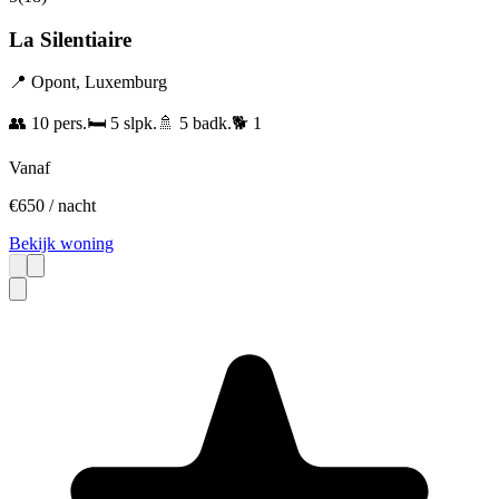
La Silentiaire
📍
Opont
,
Luxemburg
👥
10
pers.
🛏️
5
slpk.
🚿
5
badk.
🐕
1
Vanaf
€
650
/ nacht
Bekijk woning