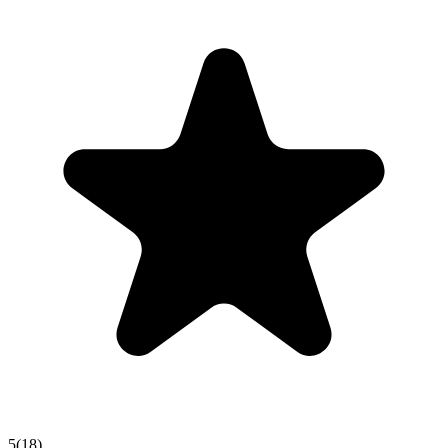
5
(
18
)