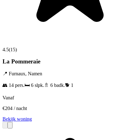
4.5
(
15
)
La Pommeraie
📍
Furnaux
,
Namen
👥
14
pers.
🛏️
6
slpk.
🚿
6
badk.
🐕
1
Vanaf
€
204
/ nacht
Bekijk woning