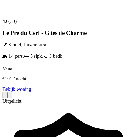
4.6
(
30
)
Le Pré du Cerf - Gîtes de Charme
📍
Smuid
,
Luxemburg
👥
14
pers.
🛏️
5
slpk.
🚿
3
badk.
Vanaf
€
191
/ nacht
Bekijk woning
Uitgelicht