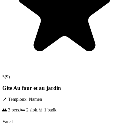
5
(
9
)
Gite Au four et au jardin
📍
Temploux
,
Namen
👥
3
pers.
🛏️
2
slpk.
🚿
1
badk.
Vanaf