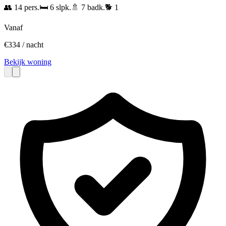
👥
14
pers.
🛏️
6
slpk.
🚿
7
badk.
🐕
1
Vanaf
€
334
/ nacht
Bekijk woning