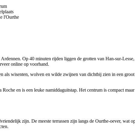
trum
lplaats
e l'Ourthe
de Ardennen. Op 40 minuten rijden liggen de grotten van Han-sur-Lesse
erveer online op voorhand.
n als wisenten, wolven en wilde zwijnen van dichtbij zien in een groot
 La Roche en is een leuke namiddaguitstap. Het centrum is compact maar 
dvriendelijk zijn. De meeste terrassen zijn langs de Ourthe-oever, wat
cten.