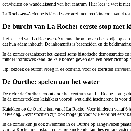
activiteiten op wandelafstand van het centrum. Hier lees je wat je nie
La Roche-en-Ardenne is ideaal voor gezinnen met kinderen van 4 tot 
De burcht van La Roche: eerste stop met 
Het kasteel van La Roche-en-Ardenne thront boven het stadje op een ro
dat hun adem inhoudt. De inkomprijs is bescheiden en de beklimming 
In de zomer organiseert het kasteel soms historische demonstraties en r
minder indrukwekkend: de kale bomen geven dan een beter zicht op d
Tip: bezoek de burcht vroeg in de ochtend, voor de toeristen arriveren.
De Ourthe: spelen aan het water
De rivier de Ourthe stroomt door het centrum van La Roche. Langs de
In de zomer trekken kajakkers voorbij, wat altijd fascinerend is voor de
Kajakken op de Ourthe kan vanaf La Roche. Voor kinderen vanaf 6 jaar
halve dag. Gezinstochten zijn ook mogelijk voor wie voor het eerst k
In de zomer kun je ook zwemmen in de Ourthe op aangewezen plaatsen
van La Roche, met ijskraampjes, picknickende families en kinderste