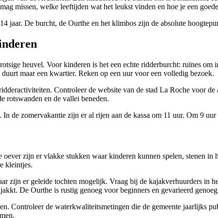
t mag missen, welke leeftijden wat het leukst vinden en hoe je een goed
14 jaar. De burcht, de Ourthe en het klimbos zijn de absolute hoogtep
kinderen
tsige heuvel. Voor kinderen is het een echte ridderburcht: ruïnes om i
duurt maar een kwartier. Reken op een uur voor een volledig bezoek.
idderactiviteiten. Controleer de website van de stad La Roche voor de ac
e rotswanden en de vallei beneden.
 In de zomervakantie zijn er al rijen aan de kassa om 11 uur. Om 9 uur h
 oever zijn er vlakke stukken waar kinderen kunnen spelen, stenen in 
 kleintjes.
 zijn er geleide tochten mogelijk. Vraag bij de kajakverhuurders in he
ajakkt. De Ourthe is rustig genoeg voor beginners en gevarieerd genoeg
. Controleer de waterkwaliteitsmetingen die de gemeente jaarlijks pub
mmen.