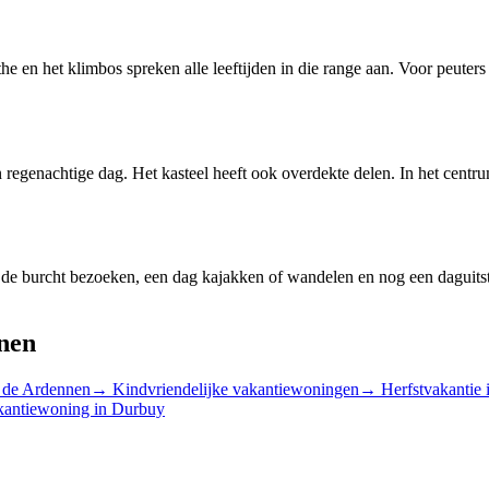
e en het klimbos spreken alle leeftijden in die range aan. Voor peuters z
 regenachtige dag. Het kasteel heeft ook overdekte delen. In het centrum
e de burcht bezoeken, een dag kajakken of wandelen en nog een daguits
nnen
 de Ardennen
→
Kindvriendelijke vakantiewoningen
→
Herfstvakantie 
kantiewoning in Durbuy