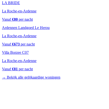
LA BRIDE
La Roche-en-Ardenne
Vanaf
€
80
per nacht
Ardennen Landgoed Le Herou
La Roche-en-Ardenne
Vanaf
€
673
per nacht
Villa Borzee C07
La Roche-en-Ardenne
Vanaf
€
81
per nacht
→
Bekijk alle gelijkaardige woningen