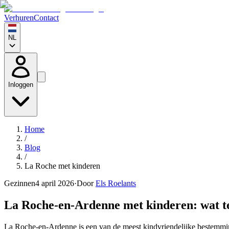
Verhuren
Contact
NL
Inloggen
Home
/
Blog
/
La Roche met kinderen
Gezinnen
4 april 2026
·
Door
Els Roelants
La Roche-en-Ardenne met kinderen: wat te
La Roche-en-Ardenne is een van de meest kindvriendelijke bestemmin