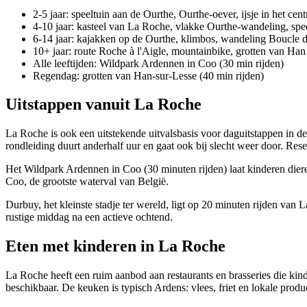
2-5 jaar: speeltuin aan de Ourthe, Ourthe-oever, ijsje in het cen
4-10 jaar: kasteel van La Roche, vlakke Ourthe-wandeling, spee
6-14 jaar: kajakken op de Ourthe, klimbos, wandeling Boucle d
10+ jaar: route Roche à l'Aigle, mountainbike, grotten van Han
Alle leeftijden: Wildpark Ardennen in Coo (30 min rijden)
Regendag: grotten van Han-sur-Lesse (40 min rijden)
Uitstappen vanuit La Roche
La Roche is ook een uitstekende uitvalsbasis voor daguitstappen in 
rondleiding duurt anderhalf uur en gaat ook bij slecht weer door. Res
Het Wildpark Ardennen in Coo (30 minuten rijden) laat kinderen diere
Coo, de grootste waterval van België.
Durbuy, het kleinste stadje ter wereld, ligt op 20 minuten rijden van
rustige middag na een actieve ochtend.
Eten met kinderen in La Roche
La Roche heeft een ruim aanbod aan restaurants en brasseries die kin
beschikbaar. De keuken is typisch Ardens: vlees, friet en lokale produ