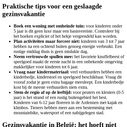
Praktische tips voor een geslaagde
gezinsvakantie
Boek een woning met omheinde tuin:
voor kinderen onder
5 jaar is dit geen luxe maar een basisvereiste. Controleer bij
het boeken expliciet of het hekje vergrendeld kan worden.
Plan activiteiten maar forceer niet:
kinderen van 3 tot 7 jaar
hebben na een ochtend buiten genoeg energie verbruikt. Een
rustige middag thuis is geen mislukte dag.
Neem vertrouwde spullen mee:
het favoriete knuffelbeest of
speelgoed maakt de eerste nacht in een onbekende omgeving
makkelijker voor kinderen tot 6 jaar.
Vraag naar kindermateriaal:
veel verhuurders hebben een
kinderbedje, kinderstoel en speelgoed beschikbaar. Vraag dit
vooraf zodat je geen extra bagage meesleept. Een kinderbedje
kost bij de meeste verhuurders niets extra.
Stem de regio af op de leeftijd:
voor peuters en kleuters (0-5
jaar) is het strand of een rustig buitengebied het best.
Kinderen van 6-12 jaar floreren in de Ardennen met kajak en
klimbos. Tieners hebben meer aan een bestemming met
mountainbike, watersport of een nabijgelegen stad.
Gezinsvakantie in België: het hoeft niet