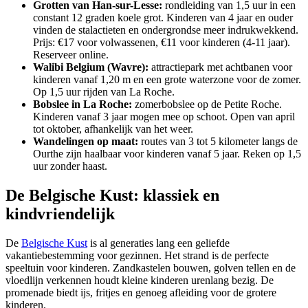
Grotten van Han-sur-Lesse:
rondleiding van 1,5 uur in een
constant 12 graden koele grot. Kinderen van 4 jaar en ouder
vinden de stalactieten en ondergrondse meer indrukwekkend.
Prijs: €17 voor volwassenen, €11 voor kinderen (4-11 jaar).
Reserveer online.
Walibi Belgium (Wavre):
attractiepark met achtbanen voor
kinderen vanaf 1,20 m en een grote waterzone voor de zomer.
Op 1,5 uur rijden van La Roche.
Bobslee in La Roche:
zomerbobslee op de Petite Roche.
Kinderen vanaf 3 jaar mogen mee op schoot. Open van april
tot oktober, afhankelijk van het weer.
Wandelingen op maat:
routes van 3 tot 5 kilometer langs de
Ourthe zijn haalbaar voor kinderen vanaf 5 jaar. Reken op 1,5
uur zonder haast.
De Belgische Kust: klassiek en
kindvriendelijk
De
Belgische Kust
is al generaties lang een geliefde
vakantiebestemming voor gezinnen. Het strand is de perfecte
speeltuin voor kinderen. Zandkastelen bouwen, golven tellen en de
vloedlijn verkennen houdt kleine kinderen urenlang bezig. De
promenade biedt ijs, fritjes en genoeg afleiding voor de grotere
kinderen.