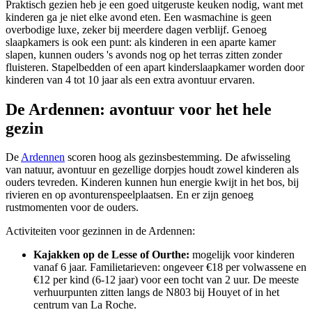
Praktisch gezien heb je een goed uitgeruste keuken nodig, want met
kinderen ga je niet elke avond eten. Een wasmachine is geen
overbodige luxe, zeker bij meerdere dagen verblijf. Genoeg
slaapkamers is ook een punt: als kinderen in een aparte kamer
slapen, kunnen ouders 's avonds nog op het terras zitten zonder
fluisteren. Stapelbedden of een apart kinderslaapkamer worden door
kinderen van 4 tot 10 jaar als een extra avontuur ervaren.
De Ardennen: avontuur voor het hele
gezin
De
Ardennen
scoren hoog als gezinsbestemming. De afwisseling
van natuur, avontuur en gezellige dorpjes houdt zowel kinderen als
ouders tevreden. Kinderen kunnen hun energie kwijt in het bos, bij
rivieren en op avonturenspeelplaatsen. En er zijn genoeg
rustmomenten voor de ouders.
Activiteiten voor gezinnen in de Ardennen:
Kajakken op de Lesse of Ourthe:
mogelijk voor kinderen
vanaf 6 jaar. Familietarieven: ongeveer €18 per volwassene en
€12 per kind (6-12 jaar) voor een tocht van 2 uur. De meeste
verhuurpunten zitten langs de N803 bij Houyet of in het
centrum van La Roche.