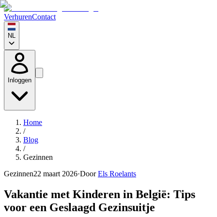
Verhuren
Contact
NL
Inloggen
Home
/
Blog
/
Gezinnen
Gezinnen
22 maart 2026
·
Door
Els Roelants
Vakantie met Kinderen in België: Tips
voor een Geslaagd Gezinsuitje