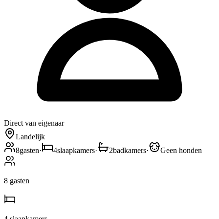
Direct van eigenaar
Landelijk
8
gasten
·
4
slaapkamers
·
2
badkamers
·
Geen honden
8
gasten
4
slaapkamers