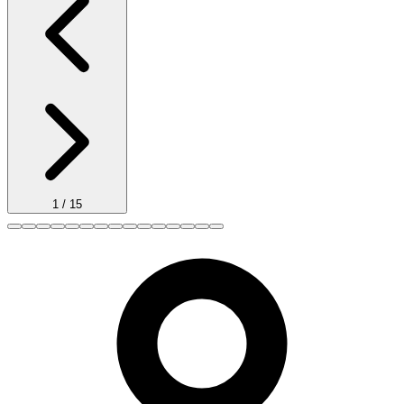
1
/
15