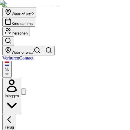
Waar of wat?
Kies datums
Personen
Waar of wat?
Verhuren
Contact
NL
Inloggen
Terug