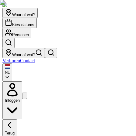
Waar of wat?
Kies datums
Personen
Waar of wat?
Verhuren
Contact
NL
Inloggen
Terug