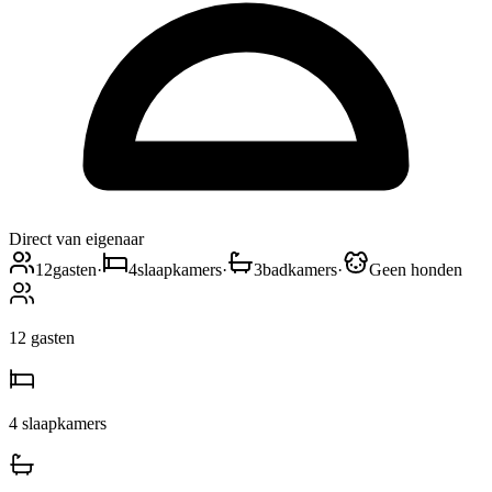
Direct van eigenaar
12
gasten
·
4
slaapkamers
·
3
badkamers
·
Geen honden
12
gasten
4
slaapkamers