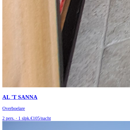
AL 'T SANNA
Overboelare
2
pers.
·
1
slpk.
€
105
/
nacht