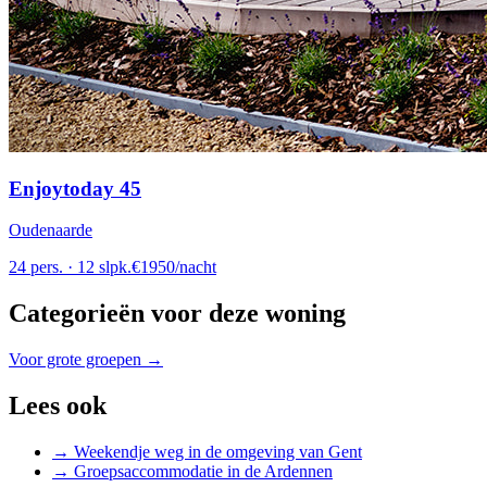
Enjoytoday 45
Oudenaarde
24
pers.
·
12
slpk.
€
1950
/
nacht
Categorieën voor deze woning
Voor grote groepen
→
Lees ook
→
Weekendje weg in de omgeving van Gent
→
Groepsaccommodatie in de Ardennen