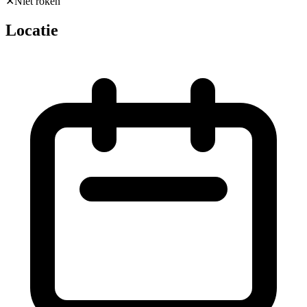
✕
Niet roken
Locatie