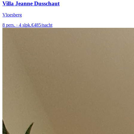
Villa Jeanne Dusschaut
Vloesberg
8
pers.
·
4
slpk.
€
485
/
nacht