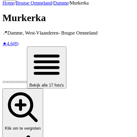
Home
/
Brugse Ommeland
/
Damme
/
Murkerka
Murkerka
📍
Damme
,
West-Vlaanderen
-
Brugse Ommeland
★
4.6
(
8
)
Bekijk alle 17 foto's
Klik om te vergroten