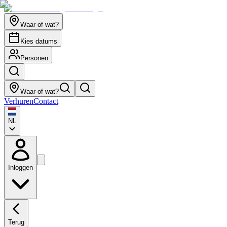
Waar of wat?
Kies datums
Personen
Waar of wat?
Verhuren
Contact
NL
Inloggen
Terug