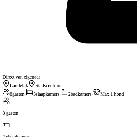
Direct van eigenaar
Landelijk
Stadscentrum
8
gasten
·
3
slaapkamers
·
2
badkamers
·
Max 1 hond
8
gasten
3
slaapkamers