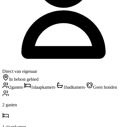
Direct van eigenaar
In bebost gebied
2
gasten
·
1
slaapkamers
·
1
badkamers
·
Geen honden
2
gasten
1
slaapkamer