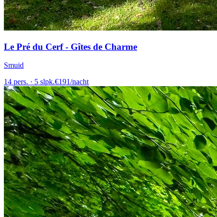
Le Pré du Cerf - Gîtes de Charme
Smuid
14
pers.
·
5
slpk.
€
191
/
nacht