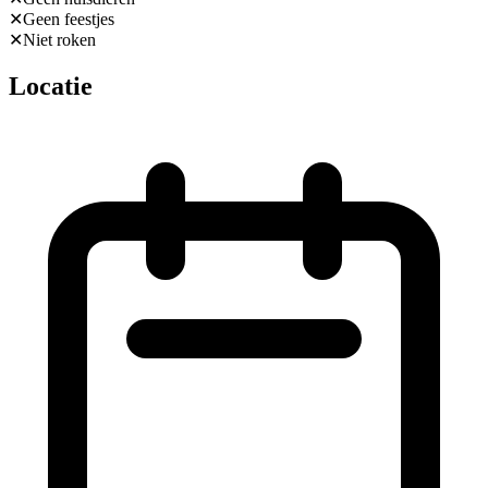
✕
Geen feestjes
✕
Niet roken
Locatie