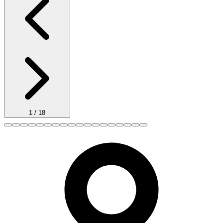
1
/
18