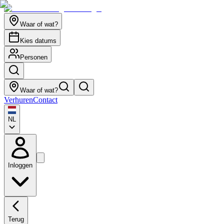
Waar of wat?
Kies datums
Personen
Waar of wat?
Verhuren
Contact
NL
Inloggen
Terug