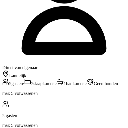
Direct van eigenaar
Landelijk
5
gasten
·
2
slaapkamers
·
1
badkamers
·
Geen honden
max 5 volwassenen
5
gasten
max 5 volwassenen