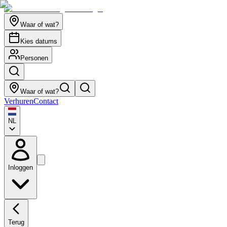
Waar of wat?
Kies datums
Personen
Waar of wat?
Verhuren
Contact
NL
Inloggen
Terug