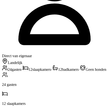
Direct van eigenaar
Landelijk
24
gasten
·
12
slaapkamers
·
12
badkamers
·
Geen honden
24
gasten
12
slaapkamers