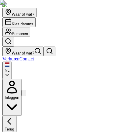
Waar of wat?
Kies datums
Personen
Waar of wat?
Verhuren
Contact
NL
Inloggen
Terug