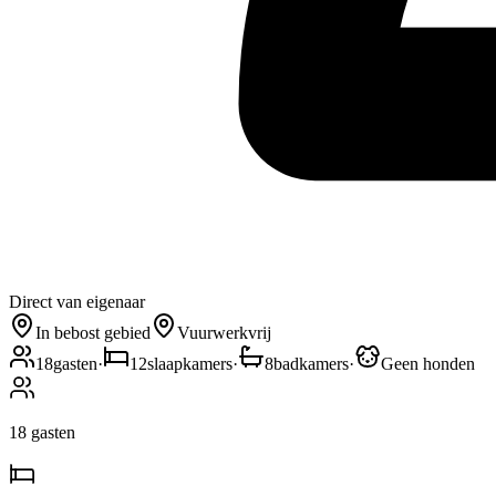
Direct van eigenaar
In bebost gebied
Vuurwerkvrij
18
gasten
·
12
slaapkamers
·
8
badkamers
·
Geen honden
18
gasten