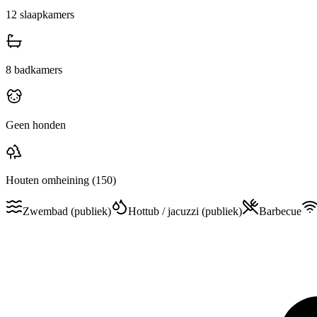
12
slaapkamers
8
badkamers
Geen honden
Houten omheining
(150)
Zwembad (publiek)
Hottub / jacuzzi (publiek)
Barbecue