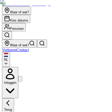
Waar of wat?
Kies datums
Personen
Waar of wat?
Verhuren
Contact
NL
Inloggen
Terug