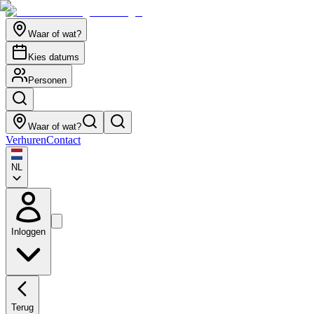
Waar of wat?
Kies datums
Personen
Waar of wat?
Verhuren
Contact
NL
Inloggen
Terug