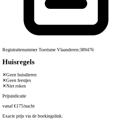
Registratienummer Toerisme Vlaanderen
:
389476
Huisregels
✕
Geen huisdieren
✕
Geen feestjes
✕
Niet roken
Prijsindicatie
vanaf
€
175
/nacht
Exacte prijs via de boekingslink.