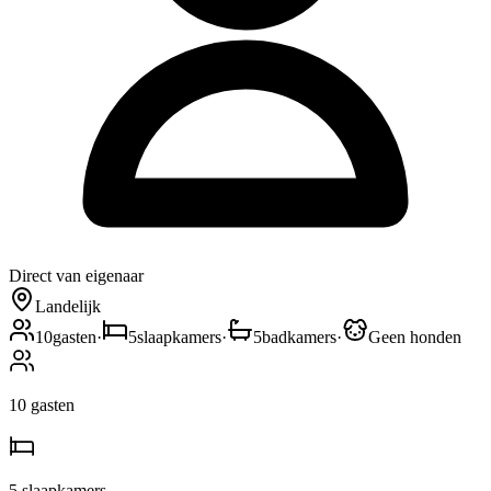
Direct van eigenaar
Landelijk
10
gasten
·
5
slaapkamers
·
5
badkamers
·
Geen honden
10
gasten
5
slaapkamers