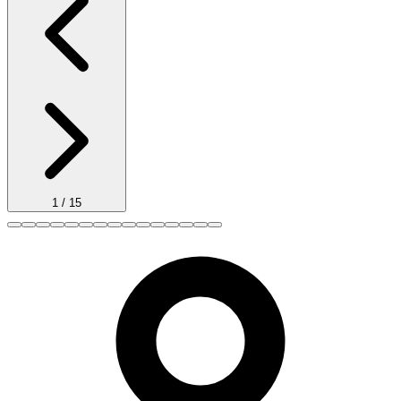
1
/
15