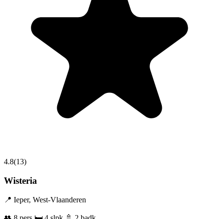
4.8
(
13
)
Wisteria
📍
Ieper
,
West-Vlaanderen
👥
8
pers.
🛏️
4
slpk.
🚿
2
badk.