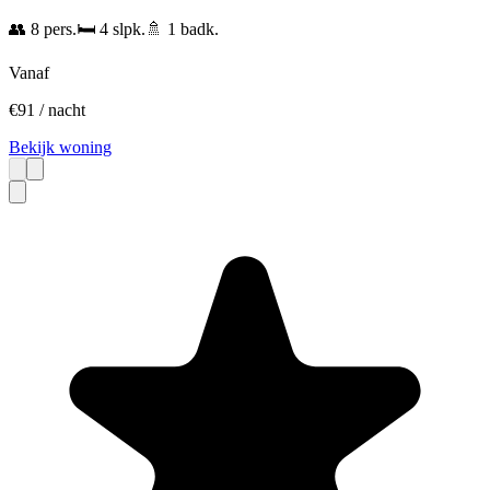
👥
8
pers.
🛏️
4
slpk.
🚿
1
badk.
Vanaf
€
91
/ nacht
Bekijk woning