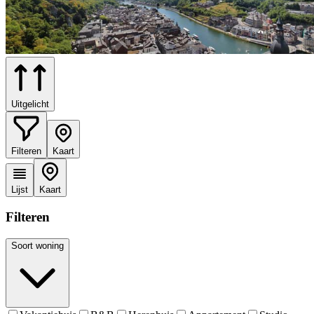
Uitgelicht
Filteren
Kaart
Lijst
Kaart
Filteren
Soort woning