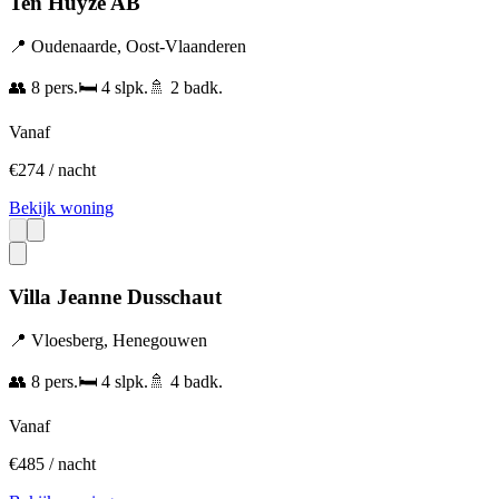
Ten Huyze AB
📍
Oudenaarde
,
Oost-Vlaanderen
👥
8
pers.
🛏️
4
slpk.
🚿
2
badk.
Vanaf
€
274
/ nacht
Bekijk woning
Villa Jeanne Dusschaut
📍
Vloesberg
,
Henegouwen
👥
8
pers.
🛏️
4
slpk.
🚿
4
badk.
Vanaf
€
485
/ nacht