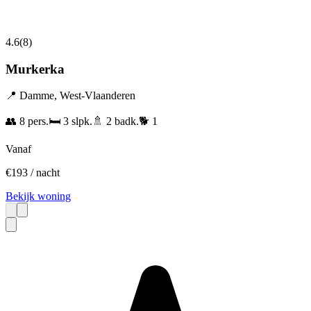
4.6
(
8
)
Murkerka
📍
Damme
,
West-Vlaanderen
👥
8
pers.
🛏️
3
slpk.
🚿
2
badk.
🐕
1
Vanaf
€
193
/ nacht
Bekijk woning