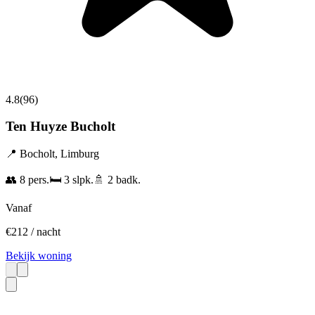
4.8
(
96
)
Ten Huyze Bucholt
📍
Bocholt
,
Limburg
👥
8
pers.
🛏️
3
slpk.
🚿
2
badk.
Vanaf
€
212
/ nacht
Bekijk woning