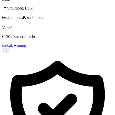
📍
Stoumont
,
Luik
🛏️
4
kamers
👥
tot
9
pers.
Vanaf
€
150
/ kamer / nacht
Bekijk woning