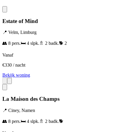
Estate of Mind
📍
Velm
,
Limburg
👥
8
pers.
🛏️
4
slpk.
🚿
2
badk.
🐕
2
Vanaf
€
330
/ nacht
Bekijk woning
La Maison des Champs
📍
Ciney
,
Namen
👥
8
pers.
🛏️
4
slpk.
🚿
2
badk.
🐕