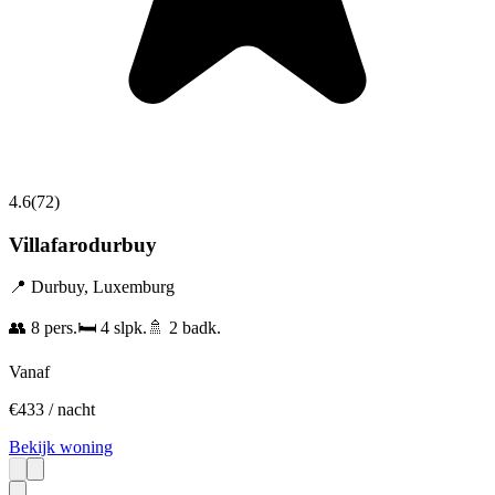
4.6
(
72
)
Villafarodurbuy
📍
Durbuy
,
Luxemburg
👥
8
pers.
🛏️
4
slpk.
🚿
2
badk.
Vanaf
€
433
/ nacht
Bekijk woning