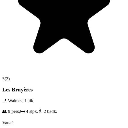
5
(
2
)
Les Bruyères
📍
Waimes
,
Luik
👥
9
pers.
🛏️
4
slpk.
🚿
2
badk.
Vanaf