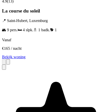
4.9
(
13
)
La course du soleil
📍
Saint-Hubert
,
Luxemburg
👥
9
pers.
🛏️
4
slpk.
🚿
1
badk.
🐕
1
Vanaf
€
165
/ nacht
Bekijk woning