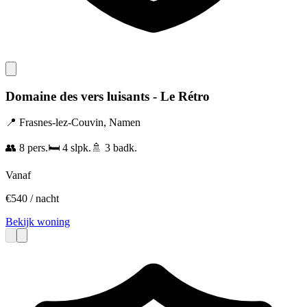
Domaine des vers luisants - Le Rétro
📍
Frasnes-lez-Couvin
,
Namen
👥
8
pers.
🛏️
4
slpk.
🚿
3
badk.
Vanaf
€
540
/ nacht
Bekijk woning