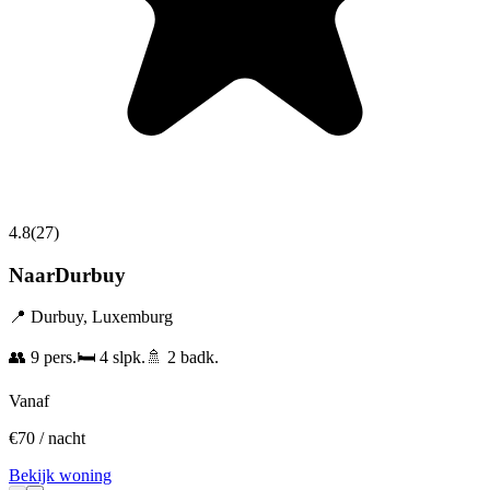
4.8
(
27
)
NaarDurbuy
📍
Durbuy
,
Luxemburg
👥
9
pers.
🛏️
4
slpk.
🚿
2
badk.
Vanaf
€
70
/ nacht
Bekijk woning