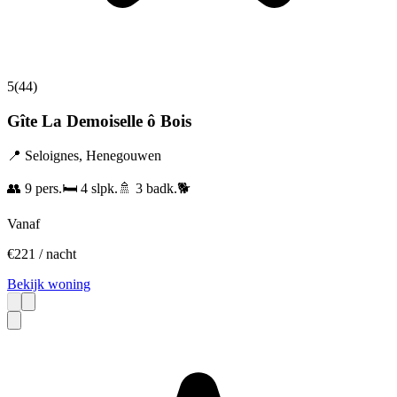
5
(
44
)
Gîte La Demoiselle ô Bois
📍
Seloignes
,
Henegouwen
👥
9
pers.
🛏️
4
slpk.
🚿
3
badk.
🐕
Vanaf
€
221
/ nacht
Bekijk woning