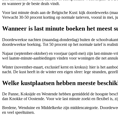
en wanneer je de beste deals vindt.
Voor last minute deals aan de Belgische Kust: kijk doordeweeks (maa
Verwacht 30-50 procent korting op normale tarieven, vooral in mei, ju
Wanneer is last minute boeken het meest s
Doordeweekse nachten (maandag-donderdag) buiten de schoolvakantie
doordeweekse boeking. Tot 50 procent op het normale tarief is realist
Najaar (september-oktober) en voorjaar (april-mei) zijn last-minute-v
wel laatste-minute-aanbiedingen vinden voor woningen die net annul
Winter (november-maart, exclusief kerst en krokus): hier is het aanbod
nacht. De kust heeft in de winter een eigen sfeer: lege stranden, gezell
Welke kustplaatsen hebben meeste beschi
De Panne, Koksijde en Westende hebben gemiddeld de hoogste beschikb
dan Knokke of Oostende. Voor wie last minute zoekt en flexibel is, zi
Bredene, Wenduine en Middelkerke zijn middencategorie. Doordeweek
en veel speeltuinen.