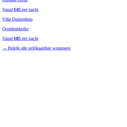
Vanaf
€
45
per nacht
Villa Duinenhuis
Oostduinkerke
Vanaf
€
85
per nacht
→
Bekijk alle gelijkaardige woningen