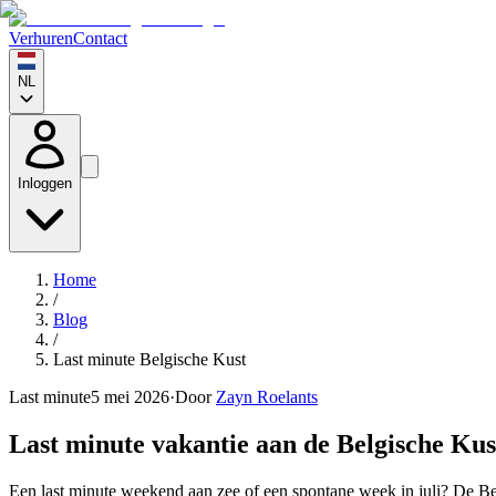
Verhuren
Contact
NL
Inloggen
Home
/
Blog
/
Last minute Belgische Kust
Last minute
5 mei 2026
·
Door
Zayn Roelants
Last minute vakantie aan de Belgische Kust
Een last minute weekend aan zee of een spontane week in juli? De Belg