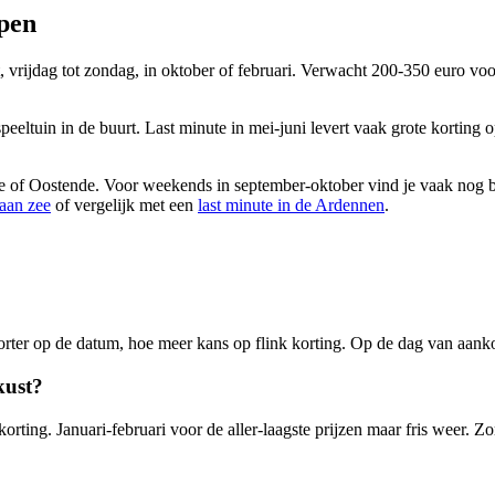
epen
, vrijdag tot zondag, in oktober of februari. Verwacht 200-350 euro v
eltuin in de buurt. Last minute in mei-juni levert vaak grote korting
e of Oostende. Voor weekends in september-oktober vind je vaak nog be
aan zee
of vergelijk met een
last minute in de Ardennen
.
rter op de datum, hoe meer kans op flink korting. Op de dag van aankom
kust?
ting. Januari-februari voor de aller-laagste prijzen maar fris weer. Zo