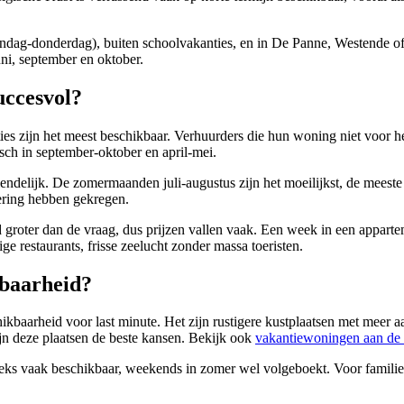
ndag-donderdag), buiten schoolvakanties, en in De Panne, Westende of 
ni, september en oktober.
uccesvol?
s zijn het meest beschikbaar. Verhuurders die hun woning niet voor 
isch in september-oktober en april-mei.
riendelijk. De zomermaanden juli-augustus zijn het moeilijkst, de meest
ering hebben gekregen.
 groter dan de vraag, dus prijzen vallen vaak. Een week in een appartem
ige restaurants, frisse zeelucht zonder massa toeristen.
kbaarheid?
aarheid voor last minute. Het zijn rustigere kustplaatsen met meer aa
jn deze plaatsen de beste kansen.
Bekijk ook
vakantiewoningen aan de 
s vaak beschikbaar, weekends in zomer wel volgeboekt. Voor familie