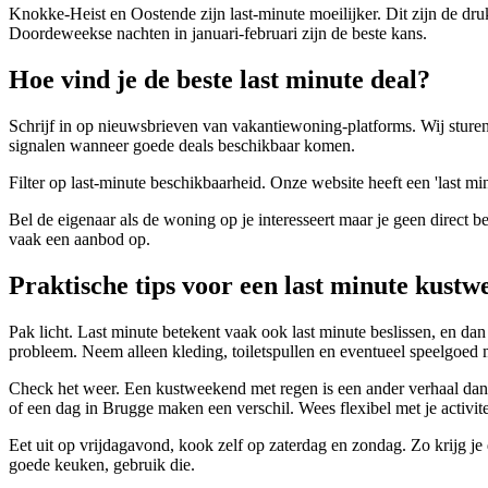
Knokke-Heist en Oostende zijn last-minute moeilijker. Dit zijn de dru
Doordeweekse nachten in januari-februari zijn de beste kans.
Hoe vind je de beste last minute deal?
Schrijf in op nieuwsbrieven van vakantiewoning-platforms. Wij sturen 
signalen wanneer goede deals beschikbaar komen.
Filter op last-minute beschikbaarheid. Onze website heeft een 'last m
Bel de eigenaar als de woning op je interesseert maar je geen direct b
vaak een aanbod op.
Praktische tips voor een last minute kust
Pak licht. Last minute betekent vaak ook last minute beslissen, en d
probleem. Neem alleen kleding, toiletspullen en eventueel speelgoed 
Check het weer. Een kustweekend met regen is een ander verhaal dan m
of een dag in Brugge maken een verschil. Wees flexibel met je activite
Eet uit op vrijdagavond, kook zelf op zaterdag en zondag. Zo krijg je
goede keuken, gebruik die.